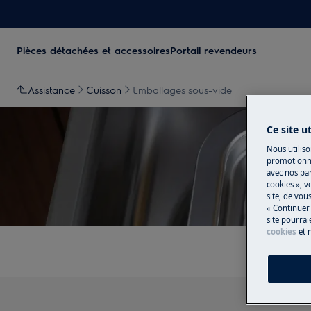
Pièces détachées et accessoires
Portail revendeurs
Assistance
Cuisson
Emballages sous-vide
Ce site u
Nous utiliso
promotionne
avec nos par
So
cookies », v
site, de vo
« Continuer 
site pourrai
cookies
et 