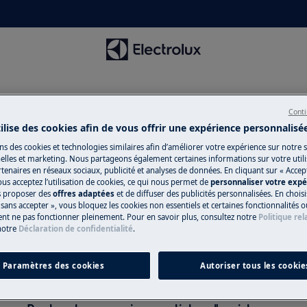
Conti
tilise des cookies afin de vous offrir une expérience personnalisé
ns des cookies et technologies similaires afin d’améliorer votre expérience sur notre si
lles et marketing. Nous partageons également certaines informations sur votre utilis
tenaires en réseaux sociaux, publicité et analyses de données. En cliquant sur « Accep
utien pour Emballages sous-v
ous acceptez l’utilisation de cookies, ce qui nous permet de
personnaliser votre exp
us proposer des
offres adaptées
et de diffuser des publicités personnalisées. En chois
sans accepter », vous bloquez les cookies non essentiels et certaines fonctionnalités o
ent ne pas fonctionner pleinement. Pour en savoir plus, consultez notre
Politique rel
notre
Déclaration de confidentialité
.
Paramètres des cookies
Autoriser tous les cookie