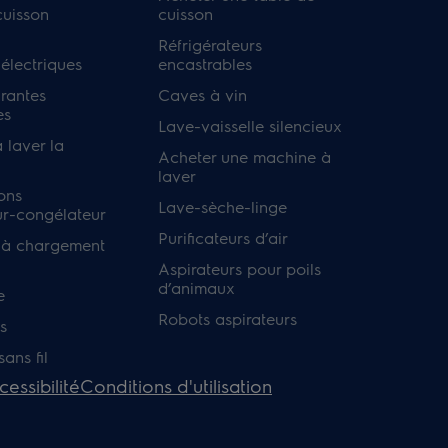
cuisson
cuisson
Réfrigérateurs
 électriques
encastrables
irantes
Caves à vin
es
Lave-vaisselle silencieux
 laver la
Acheter une machine à
laver
ons
Lave-sèche-linge
ur-congélateur
Purificateurs d’air
 à chargement
Aspirateurs pour poils
d’animaux
e
Robots aspirateurs
s
ans fil
cessibilité
Conditions d'utilisation