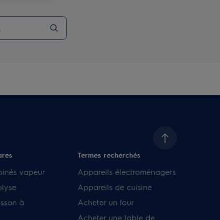
ares
Termes recherchés
binés vapeur
Appareils électroménagers
olyse
Appareils de cuisine
isson à
Acheter un four
Acheter une table de