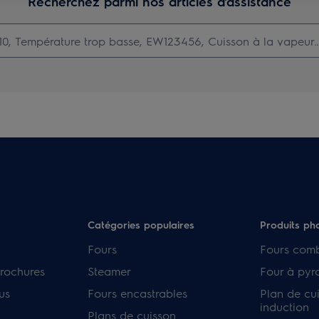
Recherchez parmi nos articles d'assistance
Catégories populaires
Produits ph
Fours
Fours com
rochures
Steamer
Four à pyr
us
Fours encastrables
Plan de cu
induction
Plans de cuisson