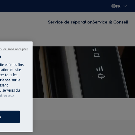
FR
Service de réparation
Service & Conseil
nuer sans accepter
e
te et à des fins
ation du site
ter tous les
ide
érience
sur le
issant
u services du
ative aux
s