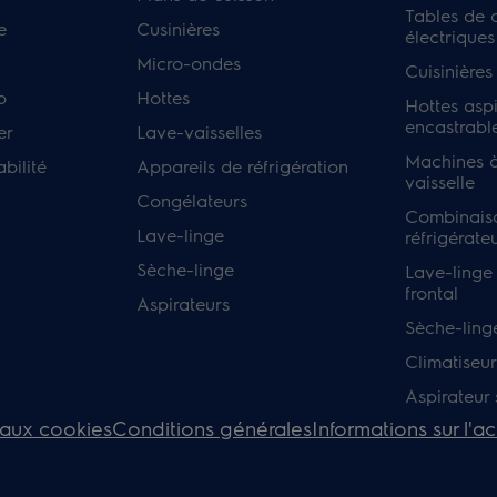
Tables de 
e
Cusinières
électriques
Micro-ondes
Cuisinières
p
Hottes
Hottes asp
encastrabl
er
Lave-vaisselles
Machines à
bilité
Appareils de réfrigération
vaisselle
Congélateurs
Combinais
Lave-linge
réfrigérate
Sèche-linge
Lave-linge
frontal
Aspirateurs
Sèche-ling
Climatiseur
Aspirateur s
 aux cookies
Conditions générales
Informations sur l'ac