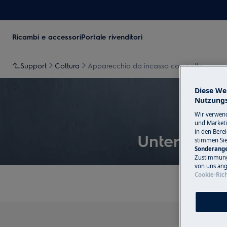
Ricambi e accessori
Portale rivenditori
Support
Cottura
Apparecchio da incasso compatto
Diese We
Nutzungs
Wir verwend
und Marketi
in den Bere
Unterstütz
stimmen Si
Sonderange
Zustimmung 
von uns ang
Cookie-Rich