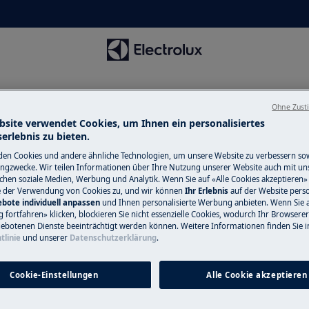
Ohne Zust
bsite verwendet Cookies, um Ihnen ein personalisiertes
erlebnis zu bieten.
en Cookies und andere ähnliche Technologien, um unsere Website zu verbessern so
ngzwecke. Wir teilen Informationen über Ihre Nutzung unserer Website auch mit un
ichen soziale Medien, Werbung und Analytik. Wenn Sie auf «Alle Cookies akzeptieren» 
ung für Apparecchio da incas
e der Verwendung von Cookies zu, und wir können
Ihr Erlebnis
auf der Website perso
bote individuell anpassen
und Ihnen personalisierte Werbung anbieten. Wenn Sie 
fortfahren» klicken, blockieren Sie nicht essenzielle Cookies, wodurch Ihr Browserer
ebotenen Dienste beeinträchtigt werden können. Weitere Informationen finden Sie i
tlinie
und unserer
Datenschutzerklärung
.
Cookie-Einstellungen
Alle Cookie akzeptieren