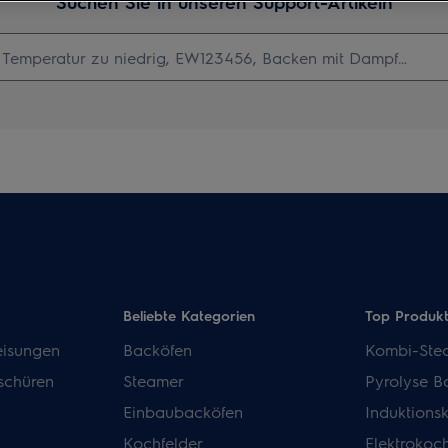
Suchen Sie in unseren Support-Artikeln
Beliebte Kategorien
Top Produk
isungen
Backöfen
Kombi-Ste
schüren
Steamer
Pyrolyse B
Einbaubacköfen
Induktions
Kochfelder
Elektrokoch