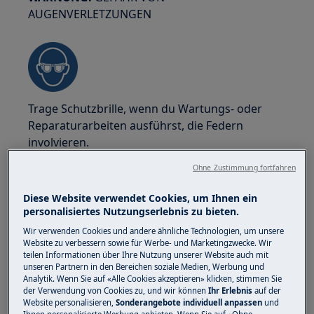
AUGENVERLETZUNGEN
Trage Schutzbrille, wenn du Wartungs- oder
Reparaturarbeiten ausführst, die Federn
involvieren.
Ohne Zustimmung fortfahren
Diese Website verwendet Cookies, um Ihnen ein
personalisiertes Nutzungserlebnis zu bieten.
WARNUNG!
VERBRENNUNGSGEFAHR
Wir verwenden Cookies und andere ähnliche Technologien, um unsere
Website zu verbessern sowie für Werbe- und Marketingzwecke. Wir
teilen Informationen über Ihre Nutzung unserer Website auch mit
Vor jeder Reparatur- oder Wartungsarbeit
unseren Partnern in den Bereichen soziale Medien, Werbung und
stellen Sie sicher, dass das Gerät nicht heiss ist.
Analytik. Wenn Sie auf «Alle Cookies akzeptieren» klicken, stimmen Sie
der Verwendung von Cookies zu, und wir können
Ihr Erlebnis
auf der
Website personalisieren,
Sonderangebote individuell anpassen
und