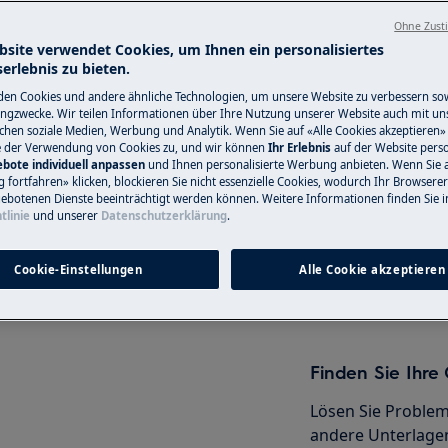
Ohne Zust
nformationen im Benutzerhandbuch
bsite verwendet Cookies, um Ihnen ein personalisiertes
erlebnis zu bieten.
r Wartungsarbeit durchführen.
Service-Techni
en Cookies und andere ähnliche Technologien, um unsere Website zu verbessern so
ngzwecke. Wir teilen Informationen über Ihre Nutzung unserer Website auch mit un
Haben Sie ein Pro
ichen soziale Medien, Werbung und Analytik. Wenn Sie auf «Alle Cookies akzeptieren» 
e der Verwendung von Cookies zu, und wir können
Ihr Erlebnis
auf der Website perso
nicht selbst löse
bote individuell anpassen
und Ihnen personalisierte Werbung anbieten. Wenn Sie 
Termin mit einem
fortfahren» klicken, blockieren Sie nicht essenzielle Cookies, wodurch Ihr Browserer
ebotenen Dienste beeinträchtigt werden können. Weitere Informationen finden Sie i
Servicetechniker.
tlinie
und unserer
Datenschutzerklärung
.
AG
lten Sie das Gerät aus und ziehen
Cookie-Einstellungen
Alle Cookie akzeptieren
Service-Technik
Finden Sie Ihr
Lösen Sie Problem
andere Unterlagen