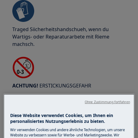
Traged Siicherheitshandschueh, wenn du
Wartigs- oder Reparaturarbete mit Rieme
machsch.
ACHTUNG!
ERSTICKUNGSGEFAHR
Chliini Teil sind nöd für Chind under 3 Jahr. Halt
Ohne Zustimmung fortfahren
alli chliini Teil und Verpackige usserhalb vo de
Reichwiti vo de Chind.
Diese Website verwendet Cookies, um Ihnen ein
personalisiertes Nutzungserlebnis zu bieten.
Nur Erwachsene sollten das Produkt verwenden
Wir verwenden Cookies und andere ähnliche Technologien, um unsere
oder installieren.
Website zu verbessern sowie für Werbe- und Marketingzwecke. Wir