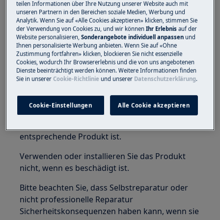
teilen Informationen über Ihre Nutzung unserer Website auch mit
Vor jeder Wartungsarbeit, drehen Sie die
unseren Partnern in den Bereichen soziale Medien, Werbung und
Analytik. Wenn Sie auf «Alle Cookies akzeptieren» klicken, stimmen Sie
Wasserzufuhr zum Gerät ab. Leeren Sie immer
der Verwendung von Cookies zu, und wir können
Ihr Erlebnis
auf der
das Gerät komplett aus. Wartungsarbeiten
Website personalisieren,
Sonderangebote individuell anpassen
und
sollten immer durchgeführt werden, während
Ihnen personalisierte Werbung anbieten. Wenn Sie auf «Ohne
Zustimmung fortfahren» klicken, blockieren Sie nicht essenzielle
das Gerät aufrecht steht. Restwasser könnte die
Cookies, wodurch Ihr Browsererlebnis und die von uns angebotenen
Elektronik beschädigen, falls das Gerät auf eine
Dienste beeinträchtigt werden können. Weitere Informationen finden
Sie in unserer
Cookie-Richtlinie
und unserer
Datenschutzerklärung
.
Seite gelegt wird.
Stelle sicher, dass du das Produkt nur für den
Cookie-Einstellungen
Alle Cookie akzeptieren
vorgesehenen Zweck verwendest und
überprüfe, ob es ein kompatibles Teil für das
entsprechende Produkt ist.
Verwenden oder installieren Sie das Produkt
nicht, wenn es beschädigt ist.
Bitte beachten Sie, dass Selbstreparatur oder
nicht professionelle Reparatur
Sicherheitskonsequenzen haben kann, wenn sie