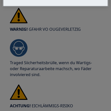
WARNIG!
GFAHR VO OUGEVERLETZIG
Traged Siicherheitsbrülle, wenn du Wartigs-
oder Reparaturaarbeite machsch, wo Fäder
involviered sind.
ACHTUNG!
EICHLÄMMIGS-RISIKO