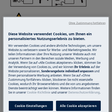
Ohne Zustimmung fortfahren
Diese Website verwendet Cookies, um Ihnen ein
ACHTUNG!
VERLETZUNGSGEFAHR
personalisiertes Nutzungserlebnis zu bieten.
Wir verwenden Cookies und andere ähnliche Technologien, um unsere
Website zu verbessern sowie für Werbe- und Marketingzwecke. Wir
teilen Informationen über Ihre Nutzung unserer Website auch mit
unseren Partnern in den Bereichen soziale Medien, Werbung und
Analytik. Wenn Sie auf «Alle Cookies akzeptieren» klicken, stimmen Sie
der Verwendung von Cookies zu, und wir können
Ihr Erlebnis
auf der
Sorg immer für Vorsicht, wenn du
Website personalisieren,
Sonderangebote individuell anpassen
und
Haushaltsgeräte bewegsch. Für schwäri Gerät
Ihnen personalisierte Werbung anbieten. Wenn Sie auf «Ohne
isch's am sicherste, wenn zwei Persone es
Zustimmung fortfahren» klicken, blockieren Sie nicht essenzielle
Cookies, wodurch Ihr Browsererlebnis und die von uns angebotenen
bewege. Verwänd immer
Dienste beeinträchtigt werden können. Weitere Informationen finden
Sicherheitshandschueh und Sicherheitsschueh.
Sie in unserer
Cookie-Richtlinie
und unserer
Datenschutzerklärung
.
Trag d'Sicherheitshandschueh jederziit, zum
dich vor Schnittwunde vo scharfe Kante
Cookie-Einstellungen
Alle Cookie akzeptieren
z'schütze.