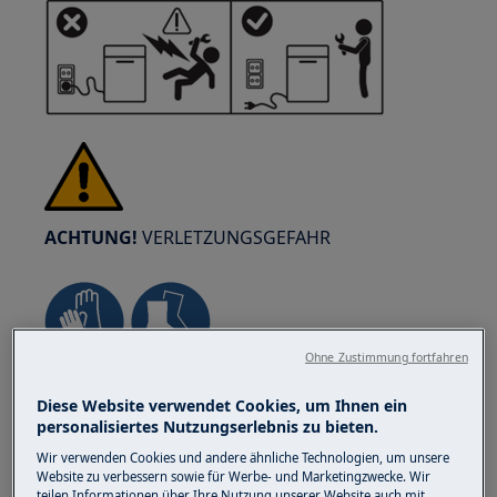
ACHTUNG!
VERLETZUNGSGEFAHR
Ohne Zustimmung fortfahren
Sorg immer für Vorsicht, wenn du
Diese Website verwendet Cookies, um Ihnen ein
Haushaltsgeräte bewegsch. Für schwäri Gerät
personalisiertes Nutzungserlebnis zu bieten.
isch es am sicherste, wenn zwei Persone es
Wir verwenden Cookies und andere ähnliche Technologien, um unsere
bewege. Verwänd immer Sicherheitshandschue
Website zu verbessern sowie für Werbe- und Marketingzwecke. Wir
und Sicherheitsschuhe. Trag
teilen Informationen über Ihre Nutzung unserer Website auch mit