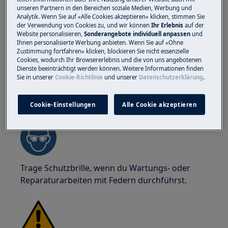
unseren Partnern in den Bereichen soziale Medien, Werbung und
d'Sicherheitshandschue jederziit, zum dich vor
Analytik. Wenn Sie auf «Alle Cookies akzeptieren» klicken, stimmen Sie
Schnittwunde vo scharfe Kante z'schütze.
der Verwendung von Cookies zu, und wir können
Ihr Erlebnis
auf der
Website personalisieren,
Sonderangebote individuell anpassen
und
Ihnen personalisierte Werbung anbieten. Wenn Sie auf «Ohne
Zustimmung fortfahren» klicken, blockieren Sie nicht essenzielle
Cookies, wodurch Ihr Browsererlebnis und die von uns angebotenen
Dienste beeinträchtigt werden können. Weitere Informationen finden
Sie in unserer
Cookie-Richtlinie
und unserer
Datenschutzerklärung
.
WARNUNG!
GEFAHR VON
AUGENVERLETZUNGEN
Cookie-Einstellungen
Alle Cookie akzeptieren
Trage Schutzbrille, wenn du Wartungs- oder
Reparaturarbeiten mit Federn durchführst.