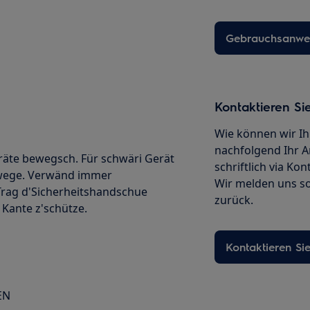
Gebrauchsanwei
Kontaktieren Si
Wie können wir Ih
nachfolgend Ihr A
räte bewegsch. Für schwäri Gerät
schriftlich via Ko
ewege. Verwänd immer
Wir melden uns so
Trag d'Sicherheitshandschue
zurück.
 Kante z'schütze.
Kontaktieren Si
EN