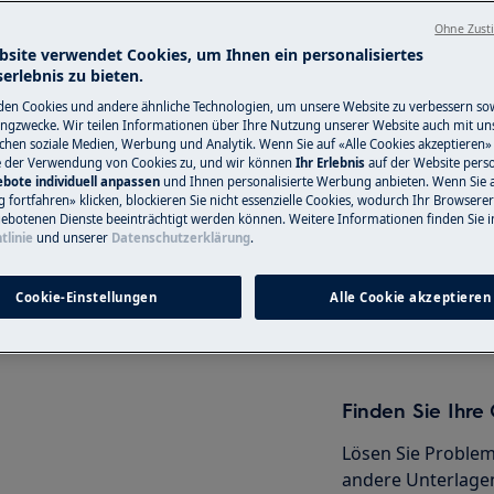
Ohne Zust
nformationen im Benutzerhandbuch
bsite verwendet Cookies, um Ihnen ein personalisiertes
erlebnis zu bieten.
r Wartungsarbeit durchführen.
Service-Techni
en Cookies und andere ähnliche Technologien, um unsere Website zu verbessern so
ngzwecke. Wir teilen Informationen über Ihre Nutzung unserer Website auch mit un
Haben Sie ein Pro
ichen soziale Medien, Werbung und Analytik. Wenn Sie auf «Alle Cookies akzeptieren» 
e der Verwendung von Cookies zu, und wir können
Ihr Erlebnis
auf der Website perso
nicht selbst löse
bote individuell anpassen
und Ihnen personalisierte Werbung anbieten. Wenn Sie 
Termin mit einem
fortfahren» klicken, blockieren Sie nicht essenzielle Cookies, wodurch Ihr Browserer
ebotenen Dienste beeinträchtigt werden können. Weitere Informationen finden Sie i
Servicetechniker.
tlinie
und unserer
Datenschutzerklärung
.
AG
tiviere das Gerät und ziehe den
Cookie-Einstellungen
Alle Cookie akzeptieren
Service-Technik
Finden Sie Ihr
Lösen Sie Problem
andere Unterlagen