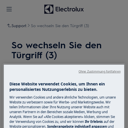
Support
So wechseln Sie den Türgriff (3)
So wechseln Sie den
Türgriff (3)
Lösung
Ohne Zustimmung fortfahren
Deaktivieren Sie vor Wartungsarbeiten das Gerät
Diese Website verwendet Cookies, um Ihnen ein
und ziehen Sie den Netzstecker aus der
Steckdose.
personalisiertes Nutzungserlebnis zu bieten.
Wir verwenden Cookies und andere ähnliche Technologien, um unsere
Seien Sie immer vorsichtig, wenn Sie Geräte
Website zu verbessern sowie für Werbe- und Marketingzwecke. Wir
bewegen. Bei schweren Geräten müssen zwei
teilen Informationen über Ihre Nutzung unserer Website auch mit
Personen sie bewegen.
unseren Partnern in den Bereichen soziale Medien, Werbung und
Analytik. Wenn Sie auf «Alle Cookies akzeptieren» klicken, stimmen Sie
der Verwendung von Cookies zu, und wir können
Ihr Erlebnis
auf der
Verwenden Sie immer Schutzhandschuhe und
Website personalisieren,
Sonderangebote individuell anpassen
und