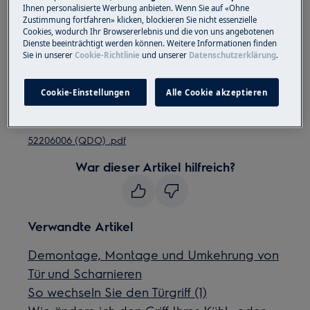
geschlossenes Schuhwerk.
Ihnen personalisierte Werbung anbieten. Wenn Sie auf «Ohne
Zustimmung fortfahren» klicken, blockieren Sie nicht essenzielle
Cookies, wodurch Ihr Browsererlebnis und die von uns angebotenen
Bitte beachten Sie, dass eine Selbstreparatur oder
Dienste beeinträchtigt werden können. Weitere Informationen finden
eine nicht professionelle Reparatur Sicherheitsfolgen
Sie in unserer
Cookie-Richtlinie
und unserer
Datenschutzerklärung
.
haben kann, wenn sie nicht ordnungsgemäß
durchgeführt wird
Cookie-Einstellungen
Alle Cookie akzeptieren
So wechseln Sie den Türgriff
52206006 (QDO) .pdf
War dieser Artikel hilfreich?
Verwandte Artikel
Demontage, Montage und Umkehrung von
Tür und Scharnieren
So wechseln Sie den Türgriff (1)