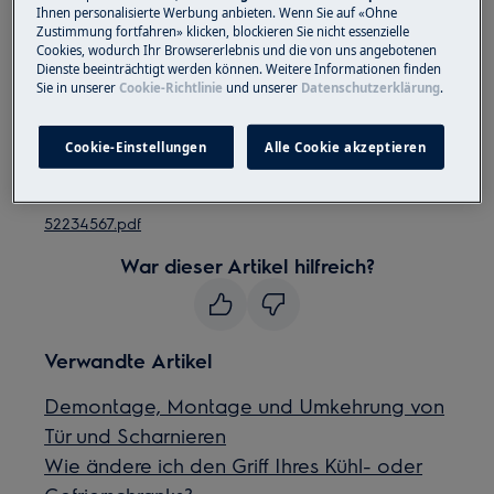
geschlossenes Schuhwerk.
Ihnen personalisierte Werbung anbieten. Wenn Sie auf «Ohne
Zustimmung fortfahren» klicken, blockieren Sie nicht essenzielle
Cookies, wodurch Ihr Browsererlebnis und die von uns angebotenen
Bitte beachten Sie, dass eine Selbstreparatur oder
Dienste beeinträchtigt werden können. Weitere Informationen finden
eine nicht professionelle Reparatur Sicherheitsfolgen
Sie in unserer
Cookie-Richtlinie
und unserer
Datenschutzerklärung
.
haben kann, wenn sie nicht ordnungsgemäß
durchgeführt wird
Cookie-Einstellungen
Alle Cookie akzeptieren
So wechseln Sie den Türgriff
52234567.pdf
War dieser Artikel hilfreich?
Verwandte Artikel
Demontage, Montage und Umkehrung von
Tür und Scharnieren
Wie ändere ich den Griff Ihres Kühl- oder