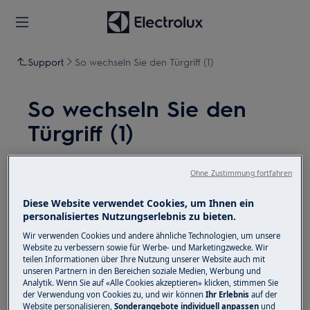
Support
So wechseln Sie den Türgriff (1)
So wechseln Sie den
Türgriff (1)
Lösung
Ohne Zustimmung fortfahren
Deaktivieren Sie vor Wartungsarbeiten das Gerät
Diese Website verwendet Cookies, um Ihnen ein
und ziehen Sie den Netzstecker aus der
Steckdose.
personalisiertes Nutzungserlebnis zu bieten.
Wir verwenden Cookies und andere ähnliche Technologien, um unsere
Seien Sie immer vorsichtig, wenn Sie Geräte
Website zu verbessern sowie für Werbe- und Marketingzwecke. Wir
bewegen. Bei schweren Geräten müssen zwei
teilen Informationen über Ihre Nutzung unserer Website auch mit
Personen sie bewegen.
unseren Partnern in den Bereichen soziale Medien, Werbung und
Analytik. Wenn Sie auf «Alle Cookies akzeptieren» klicken, stimmen Sie
der Verwendung von Cookies zu, und wir können
Ihr Erlebnis
auf der
Verwenden Sie immer Schutzhandschuhe und
Website personalisieren,
Sonderangebote individuell anpassen
und