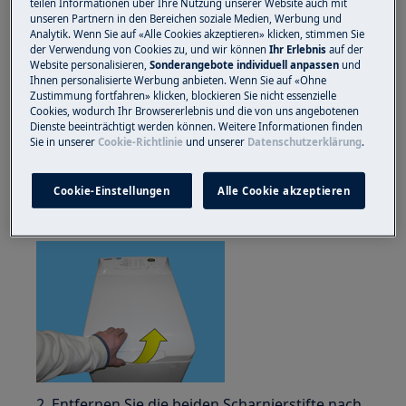
teilen Informationen über Ihre Nutzung unserer Website auch mit
geschlossenes Schuhwerk.
unseren Partnern in den Bereichen soziale Medien, Werbung und
Analytik. Wenn Sie auf «Alle Cookies akzeptieren» klicken, stimmen Sie
Bitte beachten Sie, dass eine Selbstreparatur oder
der Verwendung von Cookies zu, und wir können
Ihr Erlebnis
auf der
eine nicht professionelle Reparatur Sicherheitsfolgen
Website personalisieren,
Sonderangebote individuell anpassen
und
Ihnen personalisierte Werbung anbieten. Wenn Sie auf «Ohne
haben kann, wenn sie nicht ordnungsgemäß
Zustimmung fortfahren» klicken, blockieren Sie nicht essenzielle
durchgeführt wird
Cookies, wodurch Ihr Browsererlebnis und die von uns angebotenen
Dienste beeinträchtigt werden können. Weitere Informationen finden
Sie in unserer
Cookie-Richtlinie
und unserer
Datenschutzerklärung
.
So wechseln Sie den Türdeckel
1 Heben Sie den Griff an, um die Abdeckung
Cookie-Einstellungen
Alle Cookie akzeptieren
anzuheben.
2. Entfernen Sie die beiden Scharnierstifte nach