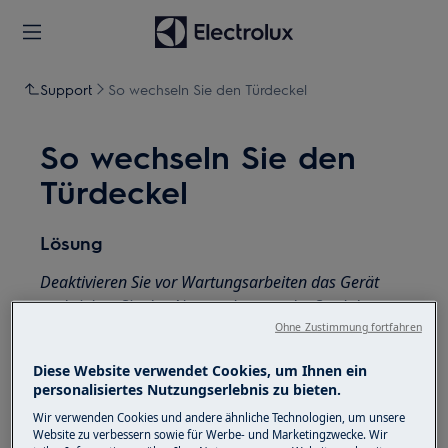
Support
So wechseln Sie den Türdeckel
So wechseln Sie den
Türdeckel
Lösung
Deaktivieren Sie vor Wartungsarbeiten das Gerät
und ziehen Sie den Netzstecker aus der
Steckdose.
Ohne Zustimmung fortfahren
Seien Sie immer vorsichtig, wenn Sie Geräte
bewegen. Bei schweren Geräten müssen zwei
Diese Website verwendet Cookies, um Ihnen ein
personalisiertes Nutzungserlebnis zu bieten.
Personen sie bewegen.
Wir verwenden Cookies und andere ähnliche Technologien, um unsere
Verwenden Sie immer Schutzhandschuhe und
Website zu verbessern sowie für Werbe- und Marketingzwecke. Wir