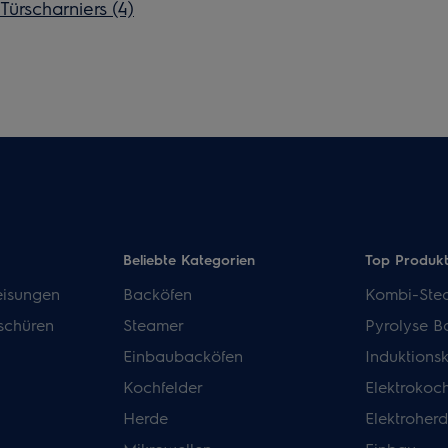
rscharniers (4)
Beliebte Kategorien
Top Produk
isungen
Backöfen
Kombi-Ste
schüren
Steamer
Pyrolyse B
Einbaubacköfen
Induktions
Kochfelder
Elektrokoch
Herde
Elektroher