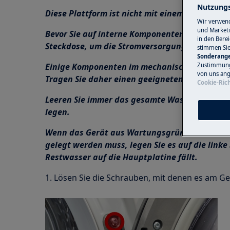
Nutzungs
Diese Plattform ist nicht mit einem EIN/AUS-S
Wir verwend
und Marketi
Bevor Sie auf interne Komponenten zugreifen, 
in den Bere
Steckdose, um die Stromversorgung zu unterb
stimmen Si
Sonderange
Zustimmung 
Einige Komponenten im mechanischen Teil kön
von uns ang
Tragen Sie daher einen geeigneten Schutz und g
Cookie-Rich
Leeren Sie immer das gesamte Wasser aus dem G
legen.
Wenn das Gerät aus Wartungsgründen oder au
gelegt werden muss, legen Sie es auf die linke
Restwasser auf die Hauptplatine fällt.
1. Lösen Sie die Schrauben, mit denen es am Geh