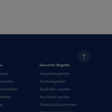
te
Gesuchte Begriffe
amer
Haushaltsgeräte
ackofen
Küchengeräte
kochfelder
Backofen kaufen
felder
Kochfeld kaufen
de
Einbaukühlschränke