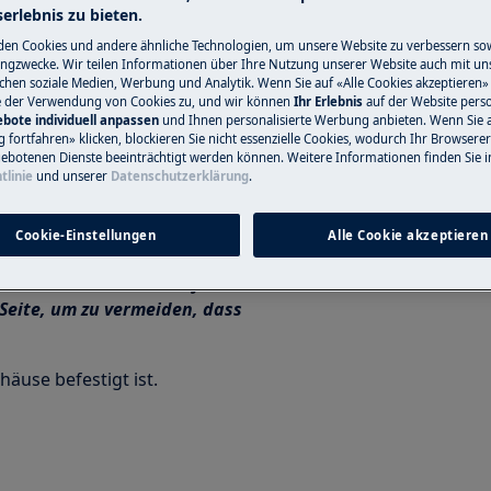
erlebnis zu bieten.
chalter ausgestattet.
en Cookies und andere ähnliche Technologien, um unsere Website zu verbessern so
ngzwecke. Wir teilen Informationen über Ihre Nutzung unserer Website auch mit un
ziehen Sie den Stecker aus der
ichen soziale Medien, Werbung und Analytik. Wenn Sie auf «Alle Cookies akzeptieren» 
rechen.
e der Verwendung von Cookies zu, und wir können
Ihr Erlebnis
auf der Website perso
bote individuell anpassen
und Ihnen personalisierte Werbung anbieten. Wenn Sie 
fortfahren» klicken, blockieren Sie nicht essenzielle Cookies, wodurch Ihr Browserer
nen zu Verletzungen führen.
ebotenen Dienste beeinträchtigt werden können. Weitere Informationen finden Sie i
ehen Sie vorsichtig vor.
tlinie
und unserer
Datenschutzerklärung
.
erät, bevor Sie es auf die Seite
Cookie-Einstellungen
Alle Cookie akzeptieren
s anderen Gründen auf die Seite
 Seite, um zu vermeiden, dass
äuse befestigt ist.