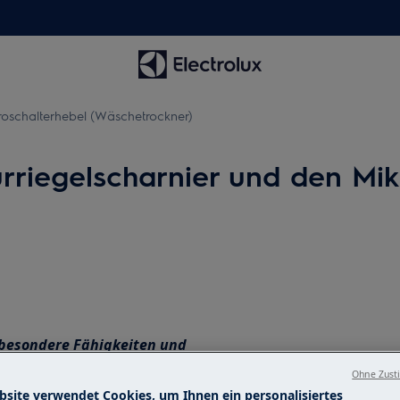
kroschalterhebel (Wäschetrockner)
ürriegelscharnier und den Mik
n besondere Fähigkeiten und
und autorisierten Servicetechnikern
Ohne Zust
bsite verwendet Cookies, um Ihnen ein personalisiertes