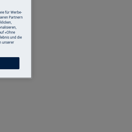
wie für Werbe-
seren Partnern
klicken,
nalisieren,
auf «Ohne
lebnis und die
n unserer