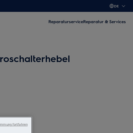
DE
Reparaturservice
Reparatur & Services
roschalterhebel
immung fortfahren