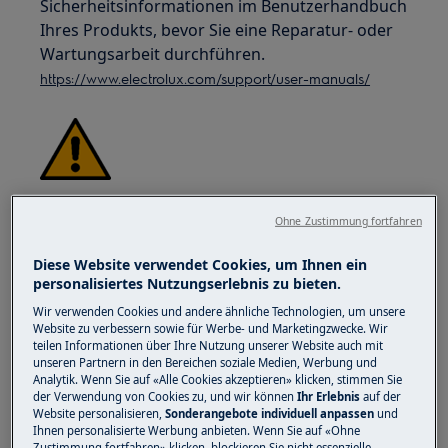
Sicherheitsinformationen im Benutzerhandbuch
Ihres Produkts, bevor Sie eine Reparatur- oder
Wartungsarbeit durchführen.
https://www.electrolux.com/support/user-manuals/
WARNUNG!
GEFAHR VON ELEKTRISCHEM
Ohne Zustimmung fortfahren
SCHLAG
Diese Website verwendet Cookies, um Ihnen ein
Vor jeder Reparatur- oder Wartungsarbeit,
personalisiertes Nutzungserlebnis zu bieten.
deaktivieren Sie das Gerät und ziehen Sie den
Wir verwenden Cookies und andere ähnliche Technologien, um unsere
Netzstecker aus der Steckdose.
Website zu verbessern sowie für Werbe- und Marketingzwecke. Wir
teilen Informationen über Ihre Nutzung unserer Website auch mit
unseren Partnern in den Bereichen soziale Medien, Werbung und
Analytik. Wenn Sie auf «Alle Cookies akzeptieren» klicken, stimmen Sie
der Verwendung von Cookies zu, und wir können
Ihr Erlebnis
auf der
Website personalisieren,
Sonderangebote individuell anpassen
und
Ihnen personalisierte Werbung anbieten. Wenn Sie auf «Ohne
Zustimmung fortfahren» klicken, blockieren Sie nicht essenzielle