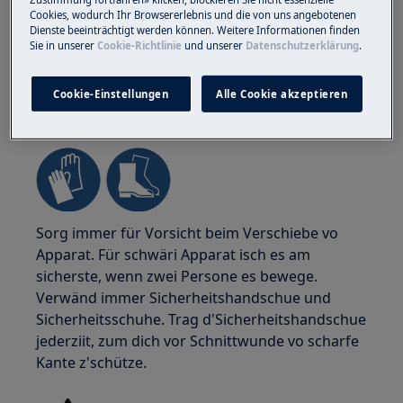
Cookies, wodurch Ihr Browsererlebnis und die von uns angebotenen
Dienste beeinträchtigt werden können. Weitere Informationen finden
Sie in unserer
Cookie-Richtlinie
und unserer
Datenschutzerklärung
.
Cookie-Einstellungen
Alle Cookie akzeptieren
ACHTUNG!
VERLETZUNGSGEFAHR
Sorg immer für Vorsicht beim Verschiebe vo
Apparat. Für schwäri Apparat isch es am
sicherste, wenn zwei Persone es bewege.
Verwänd immer Sicherheitshandschue und
Sicherheitsschuhe. Trag d'Sicherheitshandschue
jederziit, zum dich vor Schnittwunde vo scharfe
Kante z'schütze.