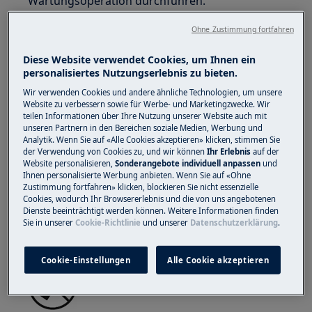
Wartungsoperation durchführen.
https://www.electrolux.com/support/user-manuals/
Ohne Zustimmung fortfahren
Diese Website verwendet Cookies, um Ihnen ein
personalisiertes Nutzungserlebnis zu bieten.
Wir verwenden Cookies und andere ähnliche Technologien, um unsere
WARNUNG!
FEUERGEFAHR
Website zu verbessern sowie für Werbe- und Marketingzwecke. Wir
teilen Informationen über Ihre Nutzung unserer Website auch mit
unseren Partnern in den Bereichen soziale Medien, Werbung und
Analytik. Wenn Sie auf «Alle Cookies akzeptieren» klicken, stimmen Sie
der Verwendung von Cookies zu, und wir können
Ihr Erlebnis
auf der
Website personalisieren,
Sonderangebote individuell anpassen
und
Ihnen personalisierte Werbung anbieten. Wenn Sie auf «Ohne
Zustimmung fortfahren» klicken, blockieren Sie nicht essenzielle
Setzen Sie den Akku keinen Flammen, Funken
Cookies, wodurch Ihr Browsererlebnis und die von uns angebotenen
Dienste beeinträchtigt werden können. Weitere Informationen finden
oder direktem Sonnenlicht aus. Bewahren Sie
Sie in unserer
Cookie-Richtlinie
und unserer
Datenschutzerklärung
.
den Akku bei Raumtemperatur auf.
Cookie-Einstellungen
Alle Cookie akzeptieren