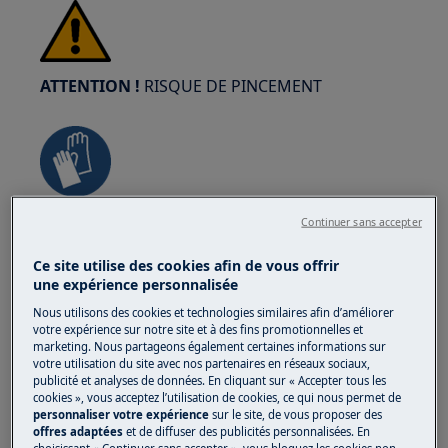
ATTENTION !
RISQUE DE PINCEMENT
Portez des gants de sécurité si vous effectuez
Continuer sans accepter
des travaux de maintenance ou de réparation
Ce site utilise des cookies afin de vous offrir
impliquant des courroies.
une expérience personnalisée
Nous utilisons des cookies et technologies similaires afin d’améliorer
votre expérience sur notre site et à des fins promotionnelles et
marketing. Nous partageons également certaines informations sur
votre utilisation du site avec nos partenaires en réseaux sociaux,
publicité et analyses de données. En cliquant sur « Accepter tous les
cookies », vous acceptez l’utilisation de cookies, ce qui nous permet de
ATTENTION !
RISQUE D'ÉTOUFFEMENT
personnaliser votre expérience
sur le site, de vous proposer des
offres adaptées
et de diffuser des publicités personnalisées. En
Petites pièces non destinées aux enfants de
choisissant « Continuer sans accepter », vous bloquez les cookies non