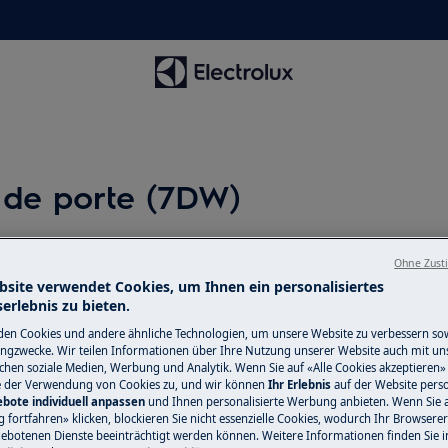
 de porte (7DW)
Ohne Zust
bsite verwendet Cookies, um Ihnen ein personalisiertes
erlebnis zu bieten.
pareil et débranchez la fiche secteur
en Cookies und andere ähnliche Technologien, um unsere Website zu verbessern so
ngzwecke. Wir teilen Informationen über Ihre Nutzung unserer Website auch mit un
ichen soziale Medien, Werbung und Analytik. Wenn Sie auf «Alle Cookies akzeptieren» 
ppareils, pour les appareils lourds, il
e der Verwendung von Cookies zu, und wir können
Ihr Erlebnis
auf der Website perso
bote individuell anpassen
und Ihnen personalisierte Werbung anbieten. Wenn Sie 
fortfahren» klicken, blockieren Sie nicht essenzielle Cookies, wodurch Ihr Browserer
ebotenen Dienste beeinträchtigt werden können. Weitere Informationen finden Sie i
sures fermées.