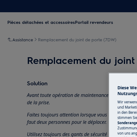
Pièces détachées et accessoires
Portail revendeurs
Assistance
Remplacement du joint de porte (7DW)
Remplacement du joint
Solution
Diese We
Nutzungs
Avant toute opération de maintenance, éteignez l'ap
de la prise.
Wir verwend
und Marketi
in den Bere
Faites toujours attention lorsque vous déplacez des a
stimmen Si
faut deux personnes pour le déplacer.
Sonderange
Zustimmung 
von uns ang
Utilisez toujours des gants de sécurité et des chaus