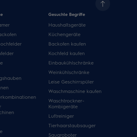
te
Gesuchte Begriffe
amer
Haushaltsgeräte
ackofen
Küchengeräte
kochfelder
Backofen kaufen
felder
Kochfeld kaufen
de
Einbaukühlschränke
Weinkühlschränke
gshauben
Leise Geschirrspüler
inen
Waschmaschine kaufen
erkombinationen
Waschtrockner-
r
Kombigeräte
hinen
Luftreiniger
Tierhaarstaubsauger
e
Saugroboter