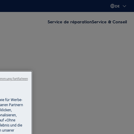
DE
Service de réparation
Service & Conseil
immung fortfahren
wie für Werbe-
seren Partnern
klicken,
nalisieren,
auf «Ohne
lebnis und die
n unserer