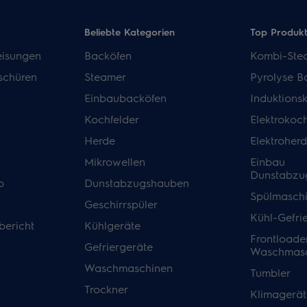
Beliebte Kategorien
Top Produk
isungen
Backöfen
Kombi-Ste
schüren
Steamer
Pyrolyse B
Einbaubacköfen
Induktions
Kochfelder
Elektrokoch
Herde
Elektroher
Mikrowellen
Einbau
Dunstabzu
p
Dunstabzugshauben
Spülmasch
Geschirrspüler
Kühl-Gefri
bericht
Kühlgeräte
Frontloade
Gefriergeräte
Waschmasc
Waschmaschinen
Tumbler
Trockner
Klimagerät