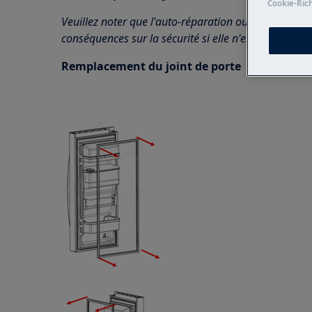
Cookie-Rich
Veuillez noter que l'auto-réparation ou la réparatio
conséquences sur la sécurité si elle n'est pas effec
Remplacement du joint de porte