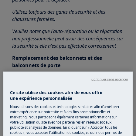
Utilisez toujours des gants de sécurité et des
chaussures fermées.
Veuillez noter que l'auto-réparation ou la réparation
non professionnelle peut avoir des conséquences sur
la sécurité si elle n'est pas effectuée correctement
Remplacement des balconnets et des
balconnets de porte
Il existe différents types de fixation et les images
Continuer sans accepter
fournissent un support pour identifier la porte
et le processus de remplacement
Ce site utilise des cookies afin de vous offrir
une expérience personnalisée
correspondant.
Nous utilisons des cookies et technologies similaires afin d’améliorer
Pour permettre le stockage d'emballages
votre expérience sur notre site et à des fins promotionnelles et
marketing. Nous partageons également certaines informations sur
alimentaires de différentes tailles, les
votre utilisation du site avec nos partenaires en réseaux sociaux,
balconnets de porte peuvent être placés à
publicité et analyses de données. En cliquant sur « Accepter tous les
différentes hauteurs.
cookies », vous acceptez l’utilisation de cookies, ce qui nous permet de