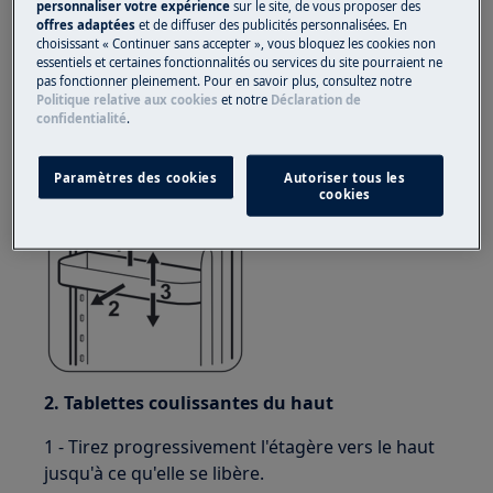
personnaliser votre expérience
sur le site, de vous proposer des
offres adaptées
et de diffuser des publicités personnalisées. En
1. Tablettes fixées sur des boutons-pression
choisissant « Continuer sans accepter », vous bloquez les cookies non
essentiels et certaines fonctionnalités ou services du site pourraient ne
Tirez progressivement l'étagère dans le sens
pas fonctionner pleinement. Pour en savoir plus, consultez notre
Politique relative aux cookies
et notre
Déclaration de
des flèches jusqu'à ce qu'elle se libère, puis
confidentialité
.
repositionnez-la au besoin.
Paramètres des cookies
Autoriser tous les
cookies
2. Tablettes coulissantes du haut
1 - Tirez progressivement l'étagère vers le haut
jusqu'à ce qu'elle se libère.