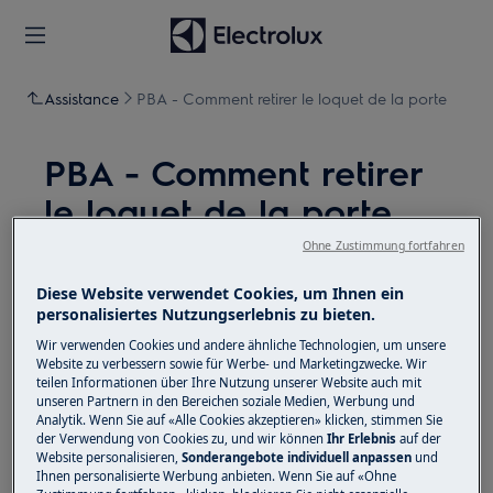
Assistance
PBA - Comment retirer le loquet de la porte
PBA - Comment retirer
le loquet de la porte
Ohne Zustimmung fortfahren
Solution
Diese Website verwendet Cookies, um Ihnen ein
personalisiertes Nutzungserlebnis zu bieten.
Wir verwenden Cookies und andere ähnliche Technologien, um unsere
Website zu verbessern sowie für Werbe- und Marketingzwecke. Wir
teilen Informationen über Ihre Nutzung unserer Website auch mit
unseren Partnern in den Bereichen soziale Medien, Werbung und
Desserrez les vis qui le
Analytik. Wenn Sie auf «Alle Cookies akzeptieren» klicken, stimmen Sie
1
der Verwendung von Cookies zu, und wir können
Ihr Erlebnis
auf der
fixent au meuble.
Website personalisieren,
Sonderangebote individuell anpassen
und
Ihnen personalisierte Werbung anbieten. Wenn Sie auf «Ohne