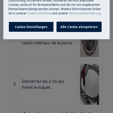
Zustimmung fortfahren» klicken, blockieren Sie nicht essenzielle
Cookies, wodurch Ihr Browsererlebnis und die von uns angebotenen
Dienste beeinträchtigt werden können. Weitere Informationen finden
Sie in unserer
Cookie-Richtlinie
und unserer
Datenschutzerklärung
.
Cookie-Einstellungen
Alle Cookie akzeptieren
Dévissez les 13 vis
2
périmétriques qui fixent le
cadre intérieur de la porte.
Desserrez les 2 vis qui
3
fixent le loquet.