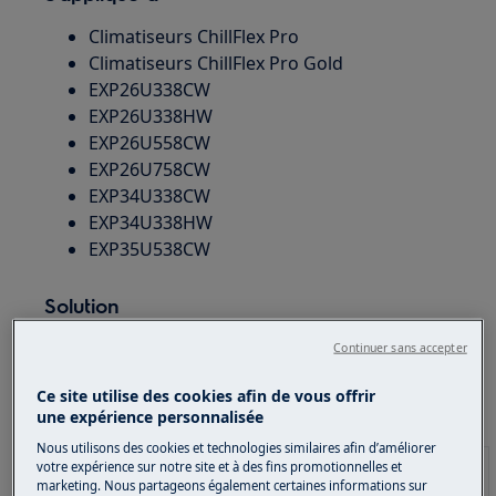
Climatiseurs ChillFlex Pro
Climatiseurs ChillFlex Pro Gold
EXP26U338CW
EXP26U338HW
EXP26U558CW
EXP26U758CW
EXP34U338CW
EXP34U338HW
EXP35U538CW
Solution
Les codes d'erreur suivants peuvent être
Continuer sans accepter
affichés en cas de dysfonctionnement du
Ce site utilise des cookies afin de vous offrir
climatiseur :
une expérience personnalisée
Nous utilisons des cookies et technologies similaires afin d’améliorer
votre expérience sur notre site et à des fins promotionnelles et
Codes
Cause
Solution
marketing. Nous partageons également certaines informations sur