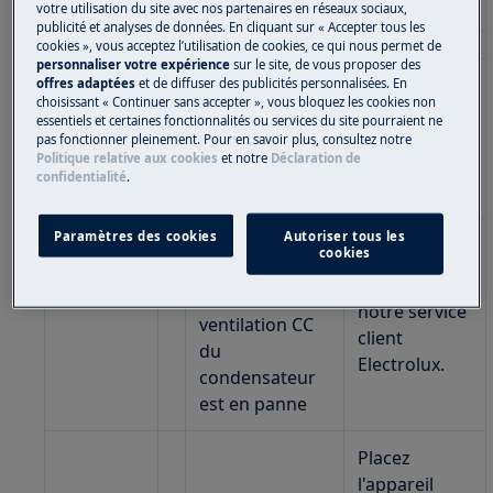
d'erreur
votre utilisation du site avec nos partenaires en réseaux sociaux,
publicité et analyses de données. En cliquant sur « Accepter tous les
cookies », vous acceptez l’utilisation de cookies, ce qui nous permet de
personnaliser votre expérience
sur le site, de vous proposer des
Si l'écran
offres adaptées
et de diffuser des publicités personnalisées. En
Contactez
choisissant « Continuer sans accepter », vous bloquez les cookies non
affiche "A5", le
essentiels et certaines fonctionnalités ou services du site pourraient ne
notre service
capteur de
pas fonctionner pleinement. Pour en savoir plus, consultez notre
client
Politique relative aux cookies
et notre
Déclaration de
température
Electrolux.
confidentialité
.
est défaillant.
Paramètres des cookies
Autoriser tous les
Si l'écran
cookies
affiche "L3", le
Contactez
moteur de
notre service
ventilation CC
client
du
Electrolux.
condensateur
est en panne
Placez
l'appareil