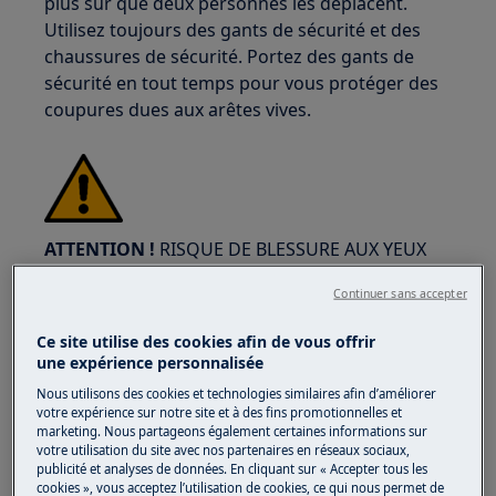
plus sûr que deux personnes les déplacent.
Utilisez toujours des gants de sécurité et des
chaussures de sécurité. Portez des gants de
sécurité en tout temps pour vous protéger des
coupures dues aux arêtes vives.
ATTENTION !
RISQUE DE BLESSURE AUX YEUX
Continuer sans accepter
Ce site utilise des cookies afin de vous offrir
une expérience personnalisée
Nous utilisons des cookies et technologies similaires afin d’améliorer
Portez des lunettes de sécurité si vous effectuez
votre expérience sur notre site et à des fins promotionnelles et
des travaux de maintenance ou de réparation
marketing. Nous partageons également certaines informations sur
impliquant des ressorts.
votre utilisation du site avec nos partenaires en réseaux sociaux,
publicité et analyses de données. En cliquant sur « Accepter tous les
cookies », vous acceptez l’utilisation de cookies, ce qui nous permet de