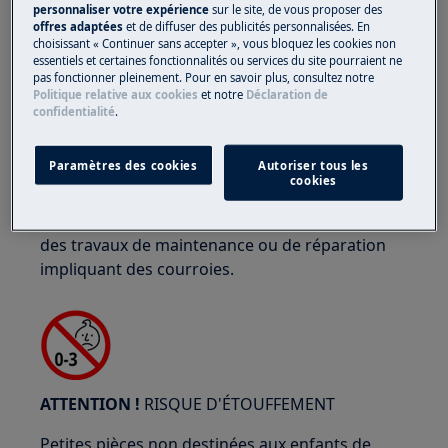
personnaliser votre expérience
sur le site, de vous proposer des
offres adaptées
et de diffuser des publicités personnalisées. En
choisissant « Continuer sans accepter », vous bloquez les cookies non
essentiels et certaines fonctionnalités ou services du site pourraient ne
pas fonctionner pleinement. Pour en savoir plus, consultez notre
ATTENTION !
RISQUE DE PINCEMENT
Politique relative aux cookies
et notre
Déclaration de
confidentialité
.
Paramètres des cookies
Autoriser tous les
cookies
Portez des gants de sécurité si vous effectuez
des travaux de maintenance ou de réparation
impliquant des courroies.
ATTENTION !
RISQUE D'ÉTOUFFEMENT
Petites pièces non destinées aux enfants de