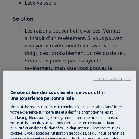
Lave-vaisselle
Solution
Les raisons peuvent être variées. Vérifiez
s'il s'agit d'un revêtement. Si vous pouvez
essuyer le revêtement blanc avec votre
doigt, c'est probablement un résidu de sel.
Si vous ne pouvez pas essuyer le
revêtement, mais que vous pouvez le
retirer avec une petite quantité de
Continuer sans accepter
vinaigre, c'est probablement du calcaire.
S'il ne peut pas être retiré d'un verre, par
Ce site utilise des cookies afin de vous offrir
exemple, c'est probablement de la
une expérience personnalisée
corrosion du verre.
Nous utilisons des cookies et technologies similaires afin d’améliorer
Vérifiez si le couvercle du réservoir à sel a
votre expérience sur notre site et à des fins promotionnelles et
marketing. Nous partageons également certaines informations sur
un joint et est bien fermé. (vérifiez aussi
votre utilisation du site avec nos partenaires en réseaux sociaux,
qu'il ne soit pas cassé)
publicité et analyses de données. En cliquant sur « Accepter tous les
cookies », vous acceptez l’utilisation de cookies, ce qui nous permet de
Vérifiez si le réservoir de sel est rempli de
personnaliser votre expérience
sur le site, de vous proposer des