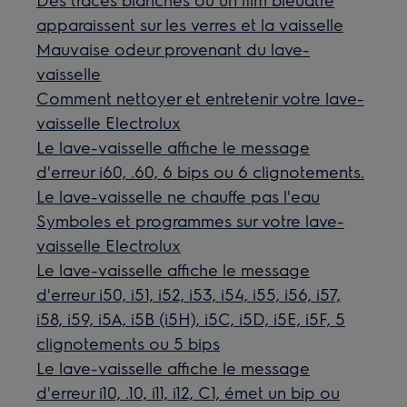
apparaissent sur les verres et la vaisselle
Mauvaise odeur provenant du lave-
vaisselle
Comment nettoyer et entretenir votre lave-
vaisselle Electrolux
Le lave-vaisselle affiche le message
d'erreur i60, .60, 6 bips ou 6 clignotements.
Le lave-vaisselle ne chauffe pas l'eau
Symboles et programmes sur votre lave-
vaisselle Electrolux
Le lave-vaisselle affiche le message
d'erreur i50, i51, i52, i53, i54, i55, i56, i57,
i58, i59, i5A, i5B (i5H), i5C, i5D, i5E, i5F, 5
clignotements ou 5 bips
Le lave-vaisselle affiche le message
d'erreur i10, .10, i11, i12, C1, émet un bip ou