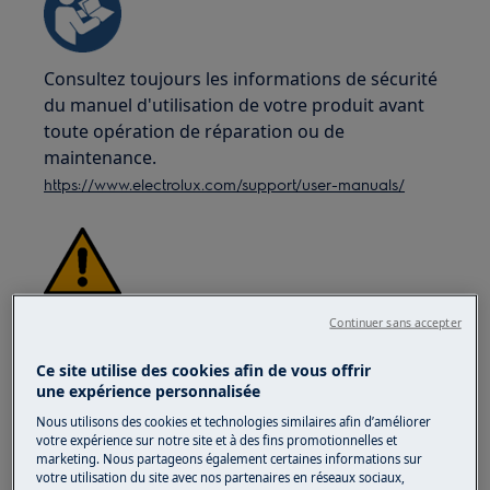
Consultez toujours les informations de sécurité
du manuel d'utilisation de votre produit avant
toute opération de réparation ou de
maintenance.
https://www.electrolux.com/support/user-manuals/
ATTENTION !
RISQUE DE CHOC ÉLECTRIQUE
Continuer sans accepter
Avant toute opération de réparation ou
Ce site utilise des cookies afin de vous offrir
d'entretien, désactivez l'appareil et débranchez
une expérience personnalisée
la fiche du secteur.
Nous utilisons des cookies et technologies similaires afin d’améliorer
votre expérience sur notre site et à des fins promotionnelles et
marketing. Nous partageons également certaines informations sur
votre utilisation du site avec nos partenaires en réseaux sociaux,