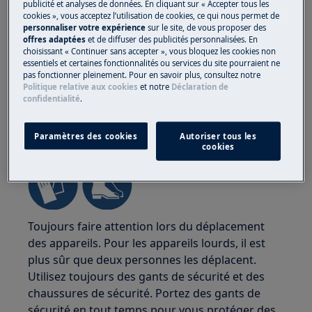
publicité et analyses de données. En cliquant sur « Accepter tous les
cookies », vous acceptez l’utilisation de cookies, ce qui nous permet de
personnaliser votre expérience
sur le site, de vous proposer des
offres adaptées
et de diffuser des publicités personnalisées. En
choisissant « Continuer sans accepter », vous bloquez les cookies non
essentiels et certaines fonctionnalités ou services du site pourraient ne
pas fonctionner pleinement. Pour en savoir plus, consultez notre
Politique relative aux cookies
et notre
Déclaration de
confidentialité
.
ATTENTION !
RISQUE DE BLESSURE
Paramètres des cookies
Autoriser tous les
cookies
Toujours faire attention lors du déplacement
des appareils. Pour les appareils lourds, il est
plus sûr que deux personnes les déplacent.
Utilisez toujours des gants de sécurité et des
chaussures de sécurité. Portez des gants de
sécurité en tout temps pour vous protéger des