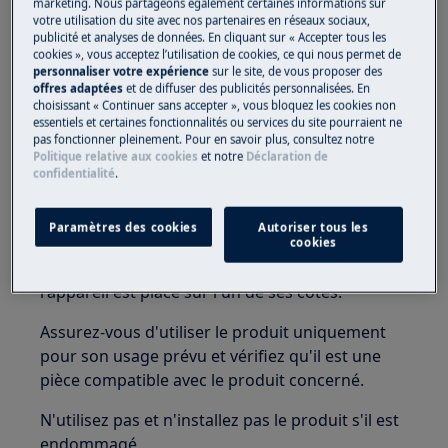
marketing. Nous partageons également certaines informations sur
moins de 3 ans. Gardez toutes les petites pièces
votre utilisation du site avec nos partenaires en réseaux sociaux,
publicité et analyses de données. En cliquant sur « Accepter tous les
et l'emballage hors de portée des enfants.
cookies », vous acceptez l’utilisation de cookies, ce qui nous permet de
personnaliser votre expérience
sur le site, de vous proposer des
Seuls les adultes devraient utiliser ou installer le
offres adaptées
et de diffuser des publicités personnalisées. En
produit.
choisissant « Continuer sans accepter », vous bloquez les cookies non
essentiels et certaines fonctionnalités ou services du site pourraient ne
pas fonctionner pleinement. Pour en savoir plus, consultez notre
Avant toute opération de maintenance, coupez
Politique relative aux cookies
et notre
Déclaration de
l'alimentation en eau de l'appareil. Videz
confidentialité
.
toujours l'appareil de toute l'eau. Toute
maintenance doit être effectuée avec l'appareil
Paramètres des cookies
Autoriser tous les
en position verticale. L'eau résiduelle pourrait
cookies
endommager les composants électroniques si
l'appareil est placé sur l'un de ses côtés.
Assurez-vous d'utiliser le produit uniquement
pour son usage prévu et vérifiez qu'il est une
pièce compatible avec le produit concerné.
N'utilisez pas et n'installez pas le produit s'il est
endommagé.