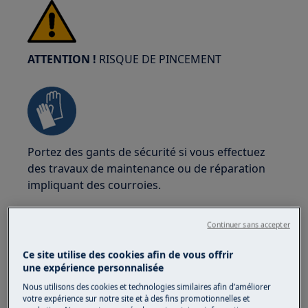
ATTENTION !
RISQUE DE PINCEMENT
Portez des gants de sécurité si vous effectuez
des travaux de maintenance ou de réparation
impliquant des courroies.
Continuer sans accepter
Ce site utilise des cookies afin de vous offrir
une expérience personnalisée
ATTENTION!
RISQUE D'ÉTOUFFEMENT
Nous utilisons des cookies et technologies similaires afin d’améliorer
votre expérience sur notre site et à des fins promotionnelles et
Petites pièces non destinées aux enfants de