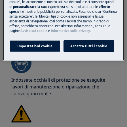
cookie", lei acconsente al nostro utilizzo dei cookie e ci consente quindi
tagli dovuti ai bordi affilati.
di
personalizzare la sua esperienza
sul sito, di adattare le
offerte
speciali
e mostrarle pubblicità personalizzata. Facendo clic su "Continua
senza accettare", lei blocca i tipi di cookie non essenziali e la sua
esperienza di navigazione, così come i servizi che siamo in grado di
offrire, potrebbero risentirne. Per ulteriori informazioni, consulti le
pagine
Avviso sui cookie
e
Informativa sulla privacy
.
ATTENZIONE!
RISCHIO DI LESIONI OCULARI
Impostazioni cookie
Accetta tutti i cookie
Indossate occhiali di protezione se eseguite
lavori di manutenzione o riparazione che
coinvolgono molle.