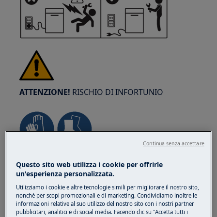
ATTENZIONE!
RISCHIO DI INFORTUNIO
Continua senza accettare
Prestare sempre attenzione quando si spostano
Questo sito web utilizza i cookie per offrirle
gli elettrodomestici. Per gli elettrodomestici
un'esperienza personalizzata.
pesanti è più sicuro che siano due persone a
Utilizziamo i cookie e altre tecnologie simili per migliorare il nostro sito,
muoverli. Utilizzare sempre guanti da lavoro e
nonché per scopi promozionali e di marketing. Condividiamo inoltre le
calzature di sicurezza. Indossare guanti da
informazioni relative al suo utilizzo del nostro sito con i nostri partner
pubblicitari, analitici e di social media. Facendo clic su "Accetta tutti i
lavoro in ogni momento per proteggersi dai