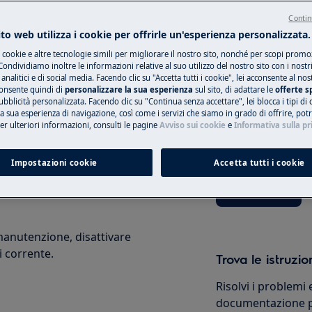
Contin
to web utilizza i cookie per offrirle un'esperienza personalizzata.
i cookie e altre tecnologie simili per migliorare il nostro sito, nonché per scopi promoz
Prenotare un tec
ondividiamo inoltre le informazioni relative al suo utilizzo del nostro sito con i nostr
 analitici e di social media. Facendo clic su "Accetta tutti i cookie", lei acconsente al nos
 sicurezza del manuale d'uso del
consente quindi di
personalizzare la sua esperienza
sul sito, di adattare le
offerte s
Hai un problema c
bblicità personalizzata. Facendo clic su "Continua senza accettare", lei blocca i tipi di
 di riparazione o manutenzione.
non puoi risolvere
 la sua esperienza di navigazione, così come i servizi che siamo in grado di offrire, po
appuntamento con 
Per ulteriori informazioni, consulti le pagine
Avviso sui cookie
e
Informativa sulla pr
dell'assistenza aut
Impostazioni cookie
Accetta tutti i cookie
Prenota ora
manutenzione, disattivare
i corrente.
Trova le istruzio
Risolvi i problemi 
documentazione pe