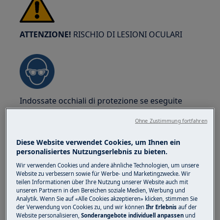
ATTENZIONE!
RISCHIO DI LESIONI OCULARI
Indossate occhiali di protezione se eseguite
lavori di manutenzione o riparazione che
Ohne Zustimmung fortfahren
coinvolgono molle.
Diese Website verwendet Cookies, um Ihnen ein
personalisiertes Nutzungserlebnis zu bieten.
Wir verwenden Cookies und andere ähnliche Technologien, um unsere
Website zu verbessern sowie für Werbe- und Marketingzwecke. Wir
teilen Informationen über Ihre Nutzung unserer Website auch mit
ATTENZIONE!
RISCHIO DI SCHIACCIAMENTO
unseren Partnern in den Bereichen soziale Medien, Werbung und
Analytik. Wenn Sie auf «Alle Cookies akzeptieren» klicken, stimmen Sie
der Verwendung von Cookies zu, und wir können
Ihr Erlebnis
auf der
Website personalisieren,
Sonderangebote individuell anpassen
und