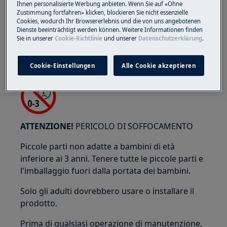
Ihnen personalisierte Werbung anbieten. Wenn Sie auf «Ohne
Zustimmung fortfahren» klicken, blockieren Sie nicht essenzielle
Cookies, wodurch Ihr Browsererlebnis und die von uns angebotenen
Dienste beeinträchtigt werden können. Weitere Informationen finden
Indossate guanti di protezione se eseguite
Sie in unserer
Cookie-Richtlinie
und unserer
Datenschutzerklärung
.
lavori di manutenzione o riparazione che
coinvolgono cinghie.
Cookie-Einstellungen
Alle Cookie akzeptieren
ATTENZIONE!
PERICOLO DI SOFFOCAMENTO
Piccole parti non adatte a bambini di età
inferiore ai 3 anni. Tenere tutte le piccole parti e
l'imballaggio fuori dalla portata dei bambini.
Solo gli adulti dovrebbero usare o installare il
prodotto.
Prima di qualsiasi operazione di manutenzione,