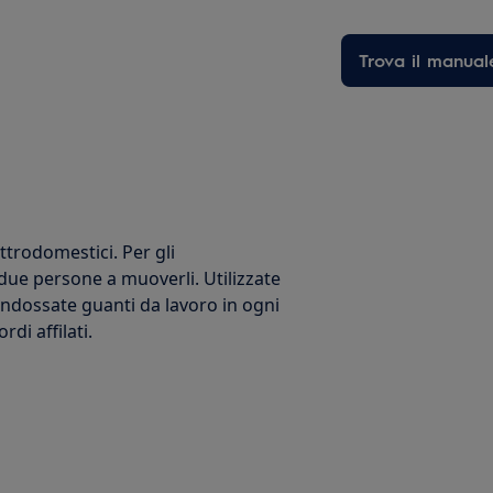
Trova il manual
trodomestici. Per gli
due persone a muoverli. Utilizzate
Indossate guanti da lavoro in ogni
di affilati.