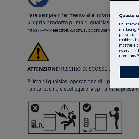
Fare sempre riferimento alle informazioni sulla
Questo si
proprio prodotto prima di qualsiasi operazione
Utilizziamo 
https://www.electrolux.com/support/user-manuals/
marketing. C
pubblicitari,
cookie e ci 
mostrarle pu
essenziali e
risentirne. 
ATTENZIONE!
RISCHIO DI SCOSSE ELETTRICHE
Prima di qualsiasi operazione di riparazione o 
l'apparecchio e scollegare la spina dalla presa d