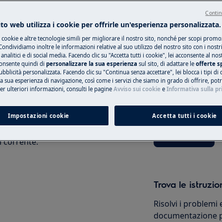
Contin
 sicurezza del manuale d'uso del
to web utilizza i cookie per offrirle un'esperienza personalizzata.
 di riparazione o manutenzione.
i cookie e altre tecnologie simili per migliorare il nostro sito, nonché per scopi promoz
Prenotare un tec
ondividiamo inoltre le informazioni relative al suo utilizzo del nostro sito con i nostr
 analitici e di social media. Facendo clic su "Accetta tutti i cookie", lei acconsente al nos
consente quindi di
personalizzare la sua esperienza
sul sito, di adattare le
offerte s
Hai un problema c
bblicità personalizzata. Facendo clic su "Continua senza accettare", lei blocca i tipi di
non puoi risolvere
 la sua esperienza di navigazione, così come i servizi che siamo in grado di offrire, po
appuntamento con 
Per ulteriori informazioni, consulti le pagine
Avviso sui cookie
e
Informativa sulla pr
dell'assistenza aut
Impostazioni cookie
Accetta tutti i cookie
manutenzione, disattivare
Prenota ora
i corrente.
Trova le istruzio
Risolvi i problemi 
documentazione pe