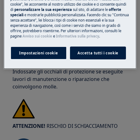
cookie", lei acconsente al nostro utilizzo dei cookie e ci consente quindi
di
personalizzare la sua esperienza
sul sito, di adattare le
offerte
speciali
e mostrarle pubblicità personalizzata. Facendo clic su "Continua
senza accettare", lei blocca i tipi di cookie non essenziali e la sua
esperienza di navigazione, così come i servizi che siamo in grado di
ATTENZIONE!
RISCHIO DI LESIONI OCULARI
offrire, potrebbero risentirne. Per ulteriori informazioni, consulti le
pagine
Avviso sui cookie
e
Informativa sulla privacy
.
Impostazioni cookie
Accetta tutti i cookie
Indossate gli occhiali di protezione se eseguite
lavori di manutenzione o riparazione che
coinvolgono molle.
ATTENZIONE!
RISCHIO DI SCHIACCIAMENTO