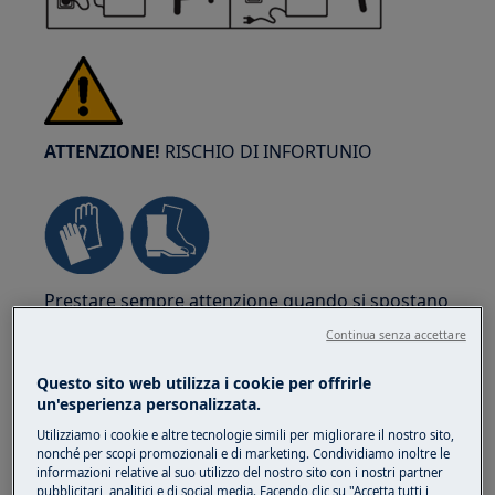
ATTENZIONE!
RISCHIO DI INFORTUNIO
Prestare sempre attenzione quando si spostano
gli elettrodomestici. Per gli elettrodomestici
Continua senza accettare
pesanti è più sicuro che siano due persone a
muoverli. Utilizzare sempre guanti da lavoro e
Questo sito web utilizza i cookie per offrirle
un'esperienza personalizzata.
calzature di sicurezza. Indossare guanti da
lavoro in ogni momento per proteggersi dai
Utilizziamo i cookie e altre tecnologie simili per migliorare il nostro sito,
nonché per scopi promozionali e di marketing. Condividiamo inoltre le
tagli dovuti agli spigoli vivi.
informazioni relative al suo utilizzo del nostro sito con i nostri partner
pubblicitari, analitici e di social media. Facendo clic su "Accetta tutti i