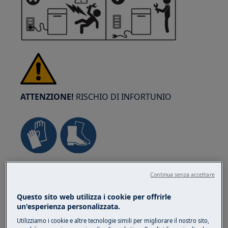
ATTENZIONE!
RISCHIO DI INFORTUNIO
Prestare sempre attenzione quando si spostano
Continua senza accettare
gli elettrodomestici. Per gli apparecchi pesanti è
più sicuro che siano due persone a muoverli.
Questo sito web utilizza i cookie per offrirle
Utilizzare sempre guanti da lavoro e calzature di
un'esperienza personalizzata.
sicurezza. Indossare guanti da lavoro in ogni
Utilizziamo i cookie e altre tecnologie simili per migliorare il nostro sito,
momento per proteggersi dai tagli dovuti agli