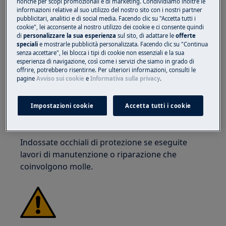
nonché per scopi promozionali e di marketing. Condividiamo inoltre le
spigoli vivi.
informazioni relative al suo utilizzo del nostro sito con i nostri partner
pubblicitari, analitici e di social media. Facendo clic su "Accetta tutti i
cookie", lei acconsente al nostro utilizzo dei cookie e ci consente quindi
di
personalizzare la sua esperienza
sul sito, di adattare le
offerte
speciali
e mostrarle pubblicità personalizzata. Facendo clic su "Continua
senza accettare", lei blocca i tipi di cookie non essenziali e la sua
esperienza di navigazione, così come i servizi che siamo in grado di
offrire, potrebbero risentirne. Per ulteriori informazioni, consulti le
ATTENZIONE!
RISCHIO DI LESIONI OCULARI
pagine
Avviso sui cookie
e
Informativa sulla privacy
.
Impostazioni cookie
Accetta tutti i cookie
Indossate occhiali di protezione se eseguite
lavori di manutenzione o riparazione che
coinvolgono molle.