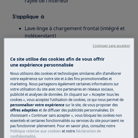
rayée de l'intérieur
S'applique à
Lave-linge à chargement frontal (intégré et
indépendant)
Laveuse sécheuse
Continuer sans accepter
Solution
Ce site utilise des cookies afin de vous offrir
une expérience personnalisée
1. Contacter un centre de service après-vente
Nous utilisons des cookies et technologies similaires afin d’améliorer
agréé.
votre expérience sur notre site et à des fins promotionnelles et
marketing. Nous partageons également certaines informations sur
votre utilisation du site avec nos partenaires en réseaux sociaux,
En cas de rupture de la porte en verre de la
publicité et analyses de données. En cliquant sur « Accepter tous les
machine à laver, nous vous recommandons de
cookies », vous acceptez l’utilisation de cookies, ce qui nous permet de
faire appel à un technicien de maintenance.
personnaliser votre expérience
sur le site, de vous proposer des
offres adaptées
et de diffuser des publicités personnalisées. En
choisissant « Continuer sans accepter », vous bloquez les cookies non
Avertissement:
Nous déconseillons d’utiliser le
essentiels et certaines fonctionnalités ou services du site pourraient ne
produit tant que le problème n’est pas
pas fonctionner pleinement. Pour en savoir plus, consultez notre
Politique relative aux cookies
et notre
Déclaration de
complètement résolu.
confidentialité
.