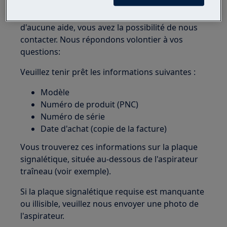
Si les options représentées ne vous sont
d'aucune aide, vous avez la possibilité de nous
contacter. Nous répondons volontier à vos
questions:
Veuillez tenir prêt les informations suivantes :
Modèle
Numéro de produit (PNC)
Numéro de série
Date d'achat (copie de la facture)
Vous trouverez ces informations sur la plaque
signalétique, située au-dessous de l'aspirateur
traîneau (voir exemple).
Si la plaque signalétique requise est manquante
ou illisible, veuillez nous envoyer une photo de
l'aspirateur.