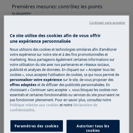
Premières mesures: contrôlez les points
suivants:
Continuer sans accepter
Vérifiez si le câble de l'aspirateur est
connecté au secteur.
Ce site utilise des cookies afin de vous offrir
Assurez-vous que la fiche et le câble ne
une expérience personnalisée
soient pas endommagés.
Nous utilisons des cookies et technologies similaires afin d’améliorer
Vérifiez si éventuellement un fusible a
votre expérience sur notre site et à des fins promotionnelles et
marketing. Nous partageons également certaines informations sur
grillé (boîte à fusibles).
votre utilisation du site avec nos partenaires en réseaux sociaux,
Pour les aspirateurs avec télécommande à
publicité et analyses de données. En cliquant sur « Accepter tous les
la poignée, contrôlez si le temoin de la
cookies », vous acceptez l’utilisation de cookies, ce qui nous permet de
personnaliser votre expérience
sur le site, de vous proposer des
télécommande réagit en appuyan sur
offres adaptées
et de diffuser des publicités personnalisées. En
n'importe quel bouton. Si le témoin
choisissant « Continuer sans accepter », vous bloquez les cookies non
essentiels et certaines fonctionnalités ou services du site pourraient ne
lumineux ne s'allume pas, il faut remplacer
pas fonctionner pleinement. Pour en savoir plus, consultez notre
la batterie (pile boutton).
Politique relative aux cookies
et notre
Déclaration de
confidentialité
.
Avis important : Electrolux décline toute
responsabilité pour tous les dommages causés
Paramètres des cookies
Autoriser tous les
par une manipulation incorrecte.
cookies