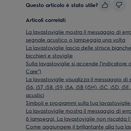
Questo articolo è stato utile?
Articoli correlati
La lavastoviglie mostra il messaggio di errore 
segnale acustico o lampeggia una volta
La lavastoviglie lascia delle strisce bianch
bicchieri e stoviglie
Sulla lavastoviglie si accende l'indicatore
Care")
La lavastoviglie visualizza il messaggio di err
i56, i57, i58, i59, i5A, i5B (i5H), i5C, i5D, i
acustici
Simboli e programmi sulla tua lavastoviglie
La lavastoviglie mostra il messaggio di error
6 lampeggi. La lavastoviglie non riscalda l
Come aggiungere il brillantante alla tua la