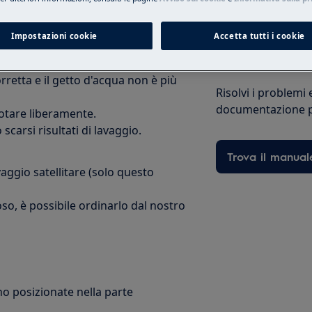
are inferiore non presenti crepe,
Impostazioni cookie
Accetta tutti i cookie
Trova le istruzio
orretta e il getto d'acqua non è più
Risolvi i problemi 
documentazione pe
uotare liberamente.
carsi risultati di lavaggio.
Trova il manual
aggio satellitare (solo questo
toso, è possibile ordinarlo dal nostro
no posizionate nella parte