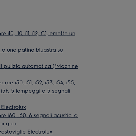
i10, .10, i11, i12, C1, emette un
e o una patina bluastra su
 di pulizia automatica ("Machine
ore i50, i51, i52, i53, i54, i55,
5E, i5F, 5 lampeggi o 5 segnali
 Electrolux
e i60, .60, 6 segnali acustici o
'acqua.
vastoviglie Electrolux