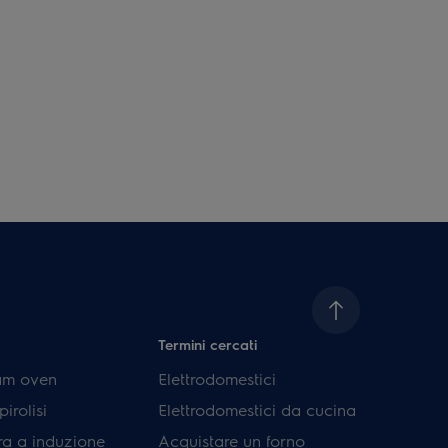
Termini cercati
am oven
Elettrodomestici
irolisi
Elettrodomestici da cucina
ra a induzione
Acquistare un forno