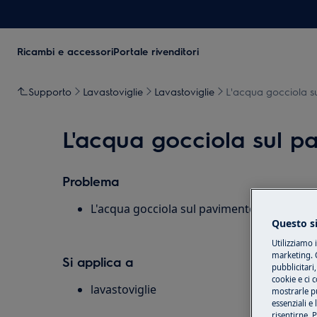
Ricambi e accessori
Portale rivenditori
Supporto
Lavastoviglie
Lavastoviglie
L'acqua gocciola su
L'acqua gocciola sul pa
Problema
L'acqua gocciola sul pavimento davanti alla
Questo si
Utilizziamo 
marketing. C
Si applica a
pubblicitari,
cookie e ci 
lavastoviglie
mostrarle pu
essenziali e
risentirne. 