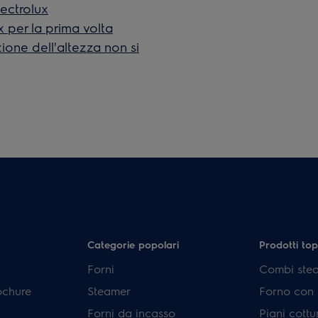
ectrolux
ux per la prima volta
zione dell'altezza non si
Categorie popolari
Prodotti top
Forni
Combi ste
ochure
Steamer
Forno con p
Forni da incasso
Piani cottu