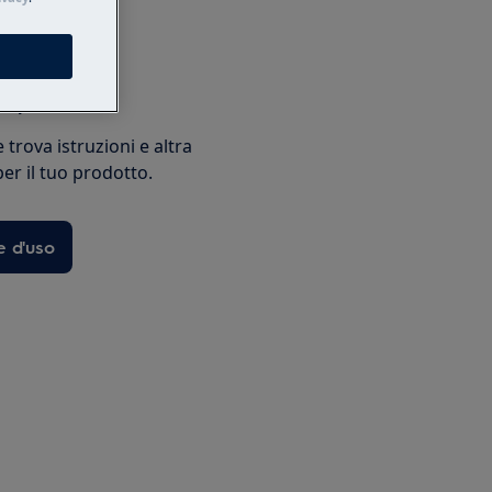
ni per l’uso
e trova istruzioni e altra
r il tuo prodotto.
e d'uso