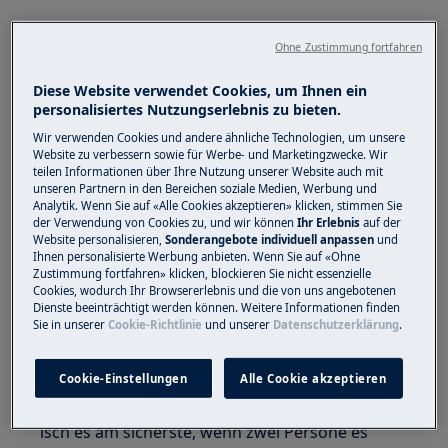
Ohne Zustimmung fortfahren
Diese Website verwendet Cookies, um Ihnen ein
personalisiertes Nutzungserlebnis zu bieten.
Wir verwenden Cookies und andere ähnliche Technologien, um unsere
Website zu verbessern sowie für Werbe- und Marketingzwecke. Wir
teilen Informationen über Ihre Nutzung unserer Website auch mit
unseren Partnern in den Bereichen soziale Medien, Werbung und
Analytik. Wenn Sie auf «Alle Cookies akzeptieren» klicken, stimmen Sie
der Verwendung von Cookies zu, und wir können
Ihr Erlebnis
auf der
Website personalisieren,
Sonderangebote individuell anpassen
und
ACHTUNG!
VERLETZUNGSGEFAHR
Ihnen personalisierte Werbung anbieten. Wenn Sie auf «Ohne
Zustimmung fortfahren» klicken, blockieren Sie nicht essenzielle
Cookies, wodurch Ihr Browsererlebnis und die von uns angebotenen
Dienste beeinträchtigt werden können. Weitere Informationen finden
Sie in unserer
Cookie-Richtlinie
und unserer
Datenschutzerklärung
.
Cookie-Einstellungen
Alle Cookie akzeptieren
Sorg immer für Vorsicht, wenn du
Haushaltsgeräte bewegsch. Für schwäri Gerät
isch es am sicherste, wenn zwei Persone es