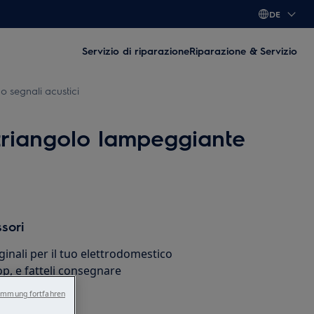
DE
Servizio di riparazione
Riparazione & Servizio
o segnali acustici
 triangolo lampeggiante
sori
ginali per il tuo elettrodomestico
p, e fatteli consegnare
sa.
immung fortfahren