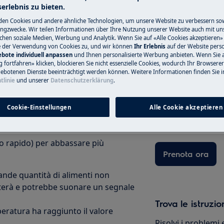
erlebnis zu bieten.
Acquista ora
en Cookies und andere ähnliche Technologien, um unsere Website zu verbessern so
ngzwecke. Wir teilen Informationen über Ihre Nutzung unserer Website auch mit un
ichen soziale Medien, Werbung und Analytik. Wenn Sie auf «Alle Cookies akzeptieren» 
e der Verwendung von Cookies zu, und wir können
Ihr Erlebnis
auf der Website perso
bote individuell anpassen
und Ihnen personalisierte Werbung anbieten. Wenn Sie 
Prenotare un tec
fortfahren» klicken, blockieren Sie nicht essenzielle Cookies, wodurch Ihr Browserer
ebotenen Dienste beeinträchtigt werden können. Weitere Informationen finden Sie i
tlinie
und unserer
Datenschutzerklärung
.
Hai un problema c
 pulsante qualsiasi.
non puoi risolvere
appuntamento con 
Cookie-Einstellungen
Alle Cookie akzeptieren
inché l'apparecchio raggiunga la
dell'assistenza aut
to rapido) per abbassare più
Prenota ora
rande quantità di alimenti non
nterà e potrebbe suonare un segnale
Trova le istruzio
ratura ha raggiunto il valore
Risolvi i problemi 