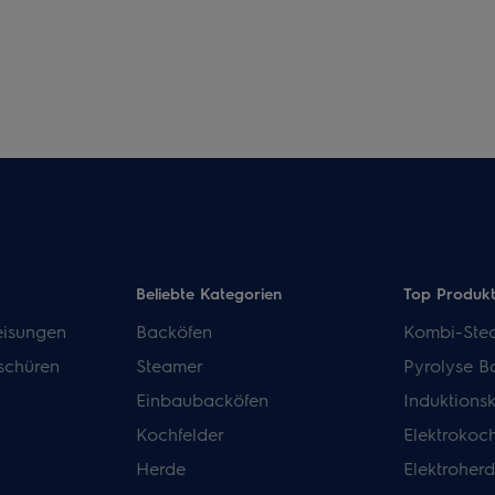
Beliebte Kategorien
Top Produk
isungen
Backöfen
Kombi-Ste
schüren
Steamer
Pyrolyse B
Einbaubacköfen
Induktions
Kochfelder
Elektrokoch
Herde
Elektroher