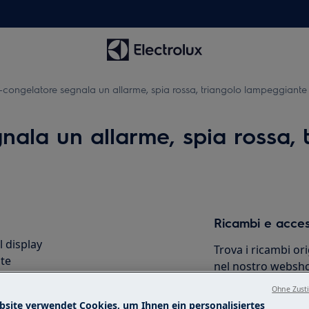
go-congelatore segnala un allarme, spia rossa, triangolo lampeggiante 
gnala un allarme, spia rossa,
Ricambi e acces
 display
Trova i ricambi ori
nte
nel nostro websho
za; la temperatura è troppo alta.
direttamente a ca
Ohne Zust
ertimento
bsite verwendet Cookies, um Ihnen ein personalisiertes