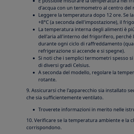
È possibile misurare la temperatura nel fr
d'acqua con un termometro al centro del r
Leggere la temperatura dopo 12 ore. Se l
+8°C (a seconda dell'impostazione), il fri
La temperatura interna degli alimenti è p
dell'aria all'interno del frigorifero, perché
durante ogni ciclo di raffreddamento (qu
refrigerazione si accende e si spegne).
Si noti che i semplici termometri spesso s
di diversi gradi Celsius.
A seconda del modello, regolare la tempera
rotante.
9. Assicurarsi che l'apparecchio sia installato se
che sia sufficientemente ventilato.
Troverete informazioni in merito nelle istru
10. Verificare se la temperatura ambiente e la c
corrispondono.