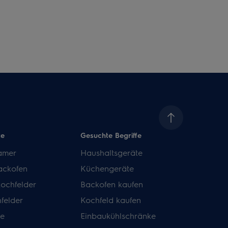
te
Gesuchte Begriffe
amer
Haushaltsgeräte
ackofen
Küchengeräte
kochfelder
Backofen kaufen
felder
Kochfeld kaufen
de
Einbaukühlschränke