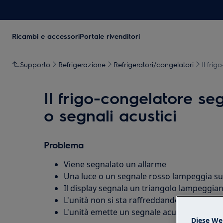
Ricambi e accessori
Portale rivenditori
Supporto
Refrigerazione
Refrigeratori/congelatori
Il fri
Il frigo-congelatore se
o segnali acustici
Problema
Viene segnalato un allarme
Una luce o un segnale rosso lampeggia sul
Il display segnala un triangolo lampeggia
L'unità non si sta raffreddando a sufficien
L'unità emette un segnale acustico di avv
Diese We