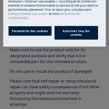
choisissant « Continuer sans accepter », vous bloquez les cookies non
essentiels et certaines fonctionnalités ou services du site pourraient ne
WARNING!
CHOKING HAZARD
pas fonctionner pleinement. Pour en savoir plus, consultez notre
Politique relative aux cookies
et notre
Déclaration de
confidentialité
.
Small parts not for children under 3 years. Keep
all small parts and packaging out of reach of
children.
Paramètres des cookies
Autoriser tous les
cookies
Only adults should use or install the product.
Make sure to use the product only for its
designated purpose and verify that it is a
compatible part for the intended product.
Do not use or install the product if damaged.
Please note that self-repair or nonprofessional
repair can have safety consequences if not done
properly and might void the warranty.
Possessing the necessary know-how is
essential.