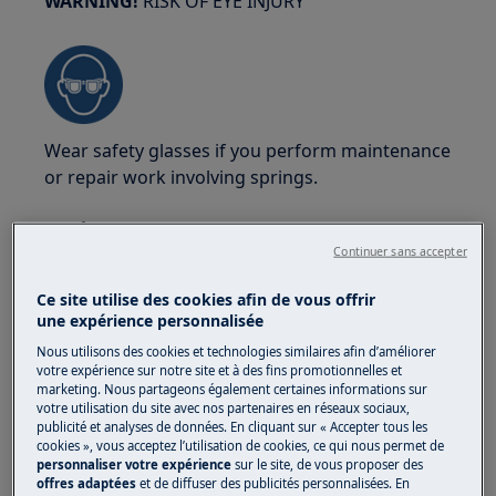
WARNING!
RISK OF EYE INJURY
Wear safety glasses if you perform maintenance
or repair work involving springs.
Continuer sans accepter
Ce site utilise des cookies afin de vous offrir
WARNING!
RISK OF BURNS
une expérience personnalisée
Nous utilisons des cookies et technologies similaires afin d’améliorer
Before any repair or maintenance operation
votre expérience sur notre site et à des fins promotionnelles et
make sure the appliance is not hot.
marketing. Nous partageons également certaines informations sur
votre utilisation du site avec nos partenaires en réseaux sociaux,
publicité et analyses de données. En cliquant sur « Accepter tous les
cookies », vous acceptez l’utilisation de cookies, ce qui nous permet de
personnaliser votre expérience
sur le site, de vous proposer des
offres adaptées
et de diffuser des publicités personnalisées. En