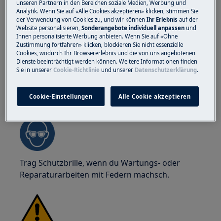
unseren Partnern in den Bereichen soziale Medien, Werbung und
d'Sicherheitshandschuhe jederzeit, um dich vor
Analytik. Wenn Sie auf «Alle Cookies akzeptieren» klicken, stimmen Sie
der Verwendung von Cookies zu, und wir können
Ihr Erlebnis
auf der
Schnitte vo scharfe Kante z'schütze.
Website personalisieren,
Sonderangebote individuell anpassen
und
Ihnen personalisierte Werbung anbieten. Wenn Sie auf «Ohne
Zustimmung fortfahren» klicken, blockieren Sie nicht essenzielle
Cookies, wodurch Ihr Browsererlebnis und die von uns angebotenen
Dienste beeinträchtigt werden können. Weitere Informationen finden
Sie in unserer
Cookie-Richtlinie
und unserer
Datenschutzerklärung
.
WARNUNG!
GEFAHR VON
AUGENVERLETZUNGEN
Cookie-Einstellungen
Alle Cookie akzeptieren
Trag Schutzbrille, wenn du Wartungs- oder
Reparaturarbeiten mit Federn machsch.