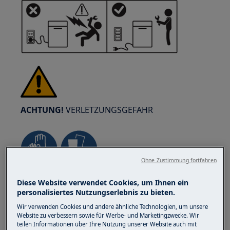
ACHTUNG!
VERLETZUNGSGEFAHR
Ohne Zustimmung fortfahren
Sorg immer für Vorsicht beim Verschieben von
Diese Website verwendet Cookies, um Ihnen ein
Apparaten. Für schwere Geräte isch es am
personalisiertes Nutzungserlebnis zu bieten.
sicherste, wenn zwei Persone es bewege.
Wir verwenden Cookies und andere ähnliche Technologien, um unsere
Benutz immer Sicherheitshandschuhe und
Website zu verbessern sowie für Werbe- und Marketingzwecke. Wir
teilen Informationen über Ihre Nutzung unserer Website auch mit
Sicherheitsschuhe. Trag