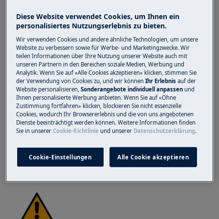
d'Sicherheitshandschue jederziit, zum dich vor
Diese Website verwendet Cookies, um Ihnen ein
Schnittwunde vo scharfe Kante z'schütze.
personalisiertes Nutzungserlebnis zu bieten.
Wir verwenden Cookies und andere ähnliche Technologien, um unsere
Website zu verbessern sowie für Werbe- und Marketingzwecke. Wir
teilen Informationen über Ihre Nutzung unserer Website auch mit
unseren Partnern in den Bereichen soziale Medien, Werbung und
Analytik. Wenn Sie auf «Alle Cookies akzeptieren» klicken, stimmen Sie
der Verwendung von Cookies zu, und wir können
Ihr Erlebnis
auf der
WARNUNG!
GEFAHR VON
Website personalisieren,
Sonderangebote individuell anpassen
und
AUGENVERLETZUNGEN
Ihnen personalisierte Werbung anbieten. Wenn Sie auf «Ohne
Zustimmung fortfahren» klicken, blockieren Sie nicht essenzielle
Cookies, wodurch Ihr Browsererlebnis und die von uns angebotenen
Dienste beeinträchtigt werden können. Weitere Informationen finden
Sie in unserer
Cookie-Richtlinie
und unserer
Datenschutzerklärung
.
Cookie-Einstellungen
Alle Cookie akzeptieren
Wear safety glasses if you perform maintenance
or repair work involving springs.