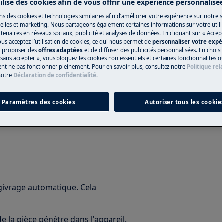
tilise des cookies afin de vous offrir une expérience personnalisé
ns des cookies et technologies similaires afin d’améliorer votre expérience sur notre si
lles et marketing. Nous partageons également certaines informations sur votre utilis
tenaires en réseaux sociaux, publicité et analyses de données. En cliquant sur « Accep
ous acceptez l’utilisation de cookies, ce qui nous permet de
personnaliser votre exp
Trouvez votre L
us proposer des
offres adaptées
et de diffuser des publicités personnalisées. En chois
sans accepter », vous bloquez les cookies non essentiels et certaines fonctionnalités o
Résolvez les probl
ent ne pas fonctionner pleinement. Pour en savoir plus, consultez notre
Politique rel
notre
Déclaration de confidentialité
.
et autres document
Paramètres des cookies
Autoriser tous les cookie
Trouver le mode
givrage automatique. Cela
de la pièce pénètre dans l'appareil.