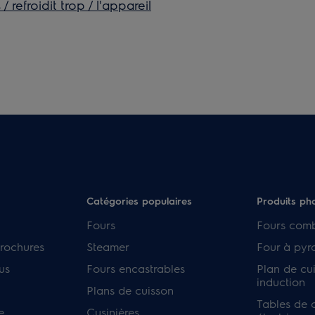
/ refroidit trop / l'appareil
Catégories populaires
Produits ph
Fours
Fours com
rochures
Steamer
Four à pyr
us
Fours encastrables
Plan de cu
induction
Plans de cuisson
Tables de 
e
Cusinières