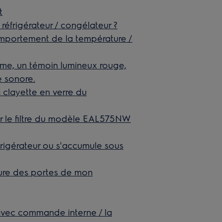
t
réfrigérateur / congélateur ?
portement de la température /
rme, un témoin lumineux rouge,
e sonore.
 clayette en verre du
acer le filtre du modèle EAL575NW
frigérateur ou s'accumule sous
ture des portes de mon
 avec commande interne / la