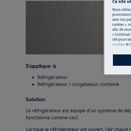
Ce site u
Nous utiliso
promotionne
avec nos par
cookies », v
site, de vo
« Continuer 
site pourrai
cookies
et 
S'applique à
Réfrigérateur
Réfrigérateur / congélateur combiné
Solution
Le réfrigérateur est équipé d'un système de dé
fonctionne comme ceci:
Lorsque le réfrigérateur est ouvert, l'air chaud 