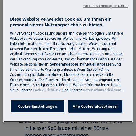
Beim Reinigen in der Spülmaschine kann
Ohne Zustimmung fortfahren
sich der metallische Fettfilter verfärben.
Diese Website verwendet Cookies, um Ihnen ein
Eine Verfärbung kann nicht rückgängig
personalisiertes Nutzungserlebnis zu bieten.
gemacht werden.
Wir verwenden Cookies und andere ähnliche Technologien, um unsere
Eine Verfärbung ändert die
Website zu verbessern sowie für Werbe- und Marketingzwecke. Wir
Gebrauchseigenschaft des Filters nicht.
teilen Informationen über Ihre Nutzung unserer Website auch mit
unseren Partnern in den Bereichen soziale Medien, Werbung und
Weitere Tipps und Hinweise finden Sie in
Analytik. Wenn Sie auf «Alle Cookies akzeptieren» klicken, stimmen Sie
der
der Verwendung von Cookies zu, und wir können
Ihr Erlebnis
auf der
Website personalisieren,
Sonderangebote individuell anpassen
und
Ihnen personalisierte Werbung anbieten. Wenn Sie auf «Ohne
Gebrauchsanweisung
Zustimmung fortfahren» klicken, blockieren Sie nicht essenzielle
Cookies, wodurch Ihr Browsererlebnis und die von uns angebotenen
Neue Fettfilter erhalten Sie über unseren .
Dienste beeinträchtigt werden können. Weitere Informationen finden
Sie in unserer
Cookie-Richtlinie
und unserer
Datenschutzerklärung
.
Webshop
Das Ersetzen von verfärbten Fettfiltern ist
Cookie-Einstellungen
Alle Cookie akzeptieren
keine Garantieleistung.
Bei einer Reinigung der Fettfilter von Hand
in heisser Spüllauge mit einer Bürste
können diese Verfärbungen