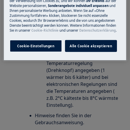
der Verwendung von Cookies zu, und wir können
Ihr Erlebnis
auf der
Website personalisieren,
Sonderangebote individuell anpassen
und
Ihnen personalisierte Werbung anbieten. Wenn Sie auf «Ohne
Vergewissern Sie sich, dass Sie die richtige
Zustimmung fortfahren» klicken, blockieren Sie nicht essenzielle
Temperatur eingestellt haben.
Cookies, wodurch Ihr Browsererlebnis und die von uns angebotenen
Dienste beeinträchtigt werden können. Weitere Informationen finden
Die ideale Lagertemperatur liegt bei
Sie in unserer
Cookie-Richtlinie
und unserer
Datenschutzerklärung
.
etwa 5°C.
Die Temperatur Einstellung kann sich
Cookie-Einstellungen
Alle Cookie akzeptieren
je nach Modell unterscheiden.
Manchmal sind Zahlen für die
Temperaturregelung
(Drehknopf) angegeben (1
wärmer bis 6 kälter) und bei
elektronischen Regelungen sind
die Temperaturen angegeben (
z.B. 2°C kälteste bis 8°C wärmste
Einstellung).
Hinweise finden Sie in der
Gebrauchsanweisung.