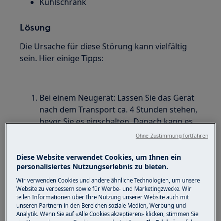
Kühlschrank
Lösung
Die Ursache für diese Störung kann vielfältig
sein. Hier einige Tipps:
Bei einem Neugerät: Lassen Sie das Gerät
nach dem Transport ca. 4 Stunden stehen,
bevor Sie es einschalten. Danach kann es
einige Stunden (bis zu 12h) benötigen bis
Ohne Zustimmung fortfahren
das Gerät komplett durchgekühlt ist.
Diese Website verwendet Cookies, um Ihnen ein
personalisiertes Nutzungserlebnis zu bieten.
Stellen Sie sicher, dass das Gerät gemäß
Installationsanweisung aufgestellt ist.
Wir verwenden Cookies und andere ähnliche Technologien, um unsere
Website zu verbessern sowie für Werbe- und Marketingzwecke. Wir
Das Gerät muss ausreichend be- und
teilen Informationen über Ihre Nutzung unserer Website auch mit
entlüftet sein.
unseren Partnern in den Bereichen soziale Medien, Werbung und
Analytik. Wenn Sie auf «Alle Cookies akzeptieren» klicken, stimmen Sie
Das Gerät muss in der Waage stehen.