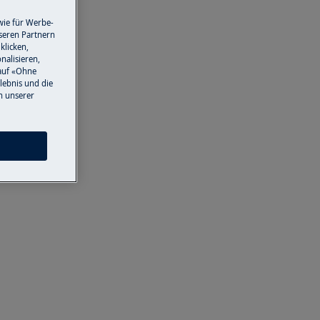
wie für Werbe-
seren Partnern
klicken,
nalisieren,
auf «Ohne
lebnis und die
n unserer