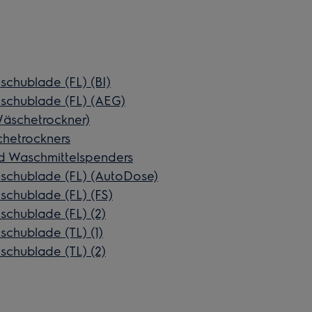
chublade (FL) (BI)
chublade (FL) (AEG)
Wäschetrockner)
chetrockners
 Waschmittelspenders
chublade (FL) (AutoDose)
chublade (FL) (FS)
chublade (FL) (2)
chublade (TL) (1)
chublade (TL) (2)