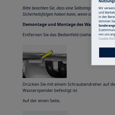
Nutzungs
Bitte beachten Sie, dass eine Selbstreparatur oder e
Wir verwend
und Marketi
Sicherheitsfolgen haben kann, wenn sie nicht ord
in den Bere
stimmen Si
Demontage und Montage des Wasserspende
Sonderange
Zustimmung 
Entfernen Sie das Bedienfeld (siehe entspreche
von uns ang
Cookie-Rich
Drücken Sie mit einem Schraubendreher auf die
Wasserspender befestigt ist
Auf der einen Seite,