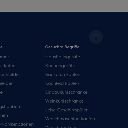
te
Gesuchte Begriffe
amer
Haushaltsgeräte
ackofen
Küchengeräte
kochfelder
Backofen kaufen
felder
Kochfeld kaufen
de
Einbaukühlschränke
Weinkühlschränke
gshauben
Leise Geschirrspüler
inen
Waschmaschine kaufen
erkombinationen
Waschtrockner-