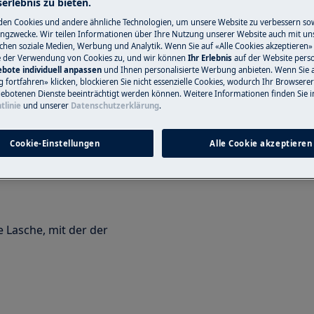
erlebnis zu bieten.
ine nicht professionelle Reparatur
en Cookies und andere ähnliche Technologien, um unsere Website zu verbessern so
ngzwecke. Wir teilen Informationen über Ihre Nutzung unserer Website auch mit un
nungsgemäß durchgeführt wird
ichen soziale Medien, Werbung und Analytik. Wenn Sie auf «Alle Cookies akzeptieren» 
e der Verwendung von Cookies zu, und wir können
Ihr Erlebnis
auf der Website perso
rs
bote individuell anpassen
und Ihnen personalisierte Werbung anbieten. Wenn Sie 
fortfahren» klicken, blockieren Sie nicht essenzielle Cookies, wodurch Ihr Browserer
nden Absatz).
ebotenen Dienste beeinträchtigt werden können. Weitere Informationen finden Sie i
tlinie
und unserer
Datenschutzerklärung
.
Cookie-Einstellungen
Alle Cookie akzeptieren
 Lasche, mit der der