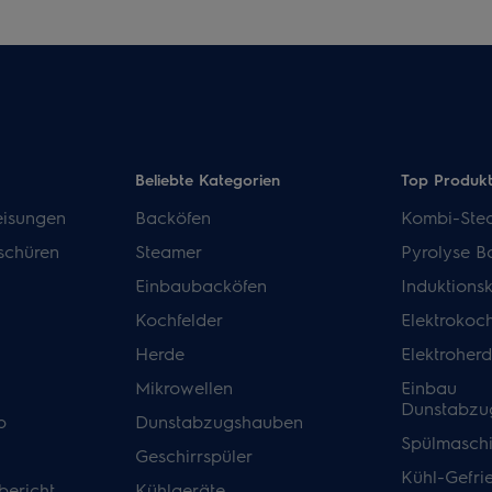
Beliebte Kategorien
Top Produk
isungen
Backöfen
Kombi-Ste
schüren
Steamer
Pyrolyse B
Einbaubacköfen
Induktions
Kochfelder
Elektrokoch
Herde
Elektroher
Mikrowellen
Einbau
Dunstabzu
p
Dunstabzugshauben
Spülmasch
Geschirrspüler
Kühl-Gefri
bericht
Kühlgeräte