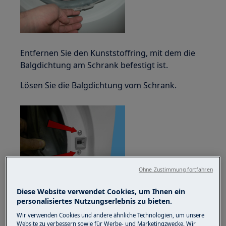
Entfernen Sie den Kunststoffring, mit dem die
Balgdichtung am Schrank befestigt ist.
Lösen Sie die Balgdichtung vom Schrank.
Ohne Zustimmung fortfahren
Diese Website verwendet Cookies, um Ihnen ein
Lösen Sie die beiden Schrauben, mit denen die
personalisiertes Nutzungserlebnis zu bieten.
Türsicherheitsverriegelung an der Frontplatte
Wir verwenden Cookies und andere ähnliche Technologien, um unsere
befestigt ist.
Website zu verbessern sowie für Werbe- und Marketingzwecke. Wir