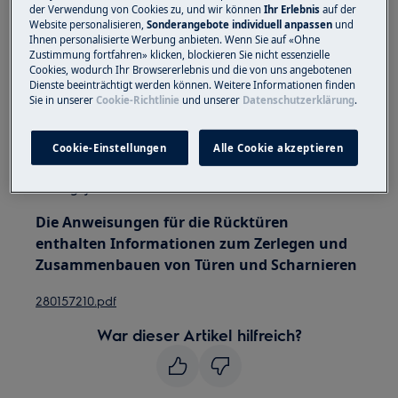
bewegen. Bei schweren Geräten müssen zwei
der Verwendung von Cookies zu, und wir können
Ihr Erlebnis
auf der
Website personalisieren,
Sonderangebote individuell anpassen
und
Personen sie bewegen.
Ihnen personalisierte Werbung anbieten. Wenn Sie auf «Ohne
Zustimmung fortfahren» klicken, blockieren Sie nicht essenzielle
Verwenden Sie immer Schutzhandschuhe und
Cookies, wodurch Ihr Browsererlebnis und die von uns angebotenen
geschlossenes Schuhwerk.
Dienste beeinträchtigt werden können. Weitere Informationen finden
Sie in unserer
Cookie-Richtlinie
und unserer
Datenschutzerklärung
.
Bitte beachten Sie, dass eine Selbstreparatur oder
eine nicht professionelle Reparatur Sicherheitsfolgen
Cookie-Einstellungen
Alle Cookie akzeptieren
haben kann, wenn sie nicht ordnungsgemäß
durchgeführt wird
Die Anweisungen für die Rücktüren
enthalten Informationen zum Zerlegen und
Zusammenbauen von Türen und Scharnieren
280157210.pdf
War dieser Artikel hilfreich?