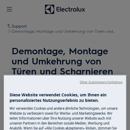
Support
Demontage, Montage und Umkehrung von Türen und
Scharnieren (6)
Demontage, Montage
und Umkehrung von
Türen und Scharnieren
(6)
Ohne Zustimmung fortfahren
Diese Website verwendet Cookies, um Ihnen ein
Lösung
personalisiertes Nutzungserlebnis zu bieten.
Deaktivieren Sie vor Wartungsarbeiten das Gerät
Wir verwenden Cookies und andere ähnliche Technologien, um unsere
Website zu verbessern sowie für Werbe- und Marketingzwecke. Wir
und ziehen Sie den Netzstecker aus der
Steckdose.
teilen Informationen über Ihre Nutzung unserer Website auch mit
unseren Partnern in den Bereichen soziale Medien, Werbung und
Seien Sie immer vorsichtig, wenn Sie Geräte
Analytik. Wenn Sie auf «Alle Cookies akzeptieren» klicken, stimmen Sie