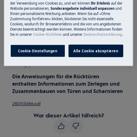
bewegen. Bei schweren Geräten müssen zwei
der Verwendung von Cookies zu, und wir können
Ihr Erlebnis
auf der
Website personalisieren,
Sonderangebote individuell anpassen
und
Personen sie bewegen.
Ihnen personalisierte Werbung anbieten. Wenn Sie auf «Ohne
Zustimmung fortfahren» klicken, blockieren Sie nicht essenzielle
Verwenden Sie immer Schutzhandschuhe und
Cookies, wodurch Ihr Browsererlebnis und die von uns angebotenen
geschlossenes Schuhwerk.
Dienste beeinträchtigt werden können. Weitere Informationen finden
Sie in unserer
Cookie-Richtlinie
und unserer
Datenschutzerklärung
.
Bitte beachten Sie, dass eine Selbstreparatur oder
eine nicht professionelle Reparatur Sicherheitsfolgen
Cookie-Einstellungen
Alle Cookie akzeptieren
haben kann, wenn sie nicht ordnungsgemäß
durchgeführt wird
Die Anweisungen für die Rücktüren
enthalten Informationen zum Zerlegen und
Zusammenbauen von Türen und Scharnieren
280155686.pdf
War dieser Artikel hilfreich?