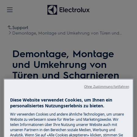
Support
Demontage, Montage und Umkehrung von Türen und
Scharnieren (4)
Demontage, Montage
und Umkehrung von
Türen und Scharnieren
(4)
Ohne Zustimmung fortfahren
Diese Website verwendet Cookies, um Ihnen ein
Lösung
personalisiertes Nutzungserlebnis zu bieten.
Deaktivieren Sie vor Wartungsarbeiten das Gerät
Wir verwenden Cookies und andere ähnliche Technologien, um unsere
Website zu verbessern sowie für Werbe- und Marketingzwecke. Wir
und ziehen Sie den Netzstecker aus der
Steckdose.
teilen Informationen über Ihre Nutzung unserer Website auch mit
unseren Partnern in den Bereichen soziale Medien, Werbung und
Seien Sie immer vorsichtig, wenn Sie Geräte
Analytik. Wenn Sie auf «Alle Cookies akzeptieren» klicken, stimmen Sie