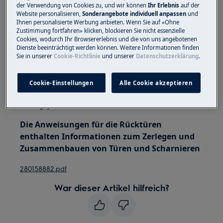
bewegen. Bei schweren Geräten müssen zwei
der Verwendung von Cookies zu, und wir können
Ihr Erlebnis
auf der
Website personalisieren,
Sonderangebote individuell anpassen
und
Personen sie bewegen.
Ihnen personalisierte Werbung anbieten. Wenn Sie auf «Ohne
Zustimmung fortfahren» klicken, blockieren Sie nicht essenzielle
Verwenden Sie immer Schutzhandschuhe und
Cookies, wodurch Ihr Browsererlebnis und die von uns angebotenen
geschlossenes Schuhwerk.
Dienste beeinträchtigt werden können. Weitere Informationen finden
Sie in unserer
Cookie-Richtlinie
und unserer
Datenschutzerklärung
.
Bitte beachten Sie, dass eine Selbstreparatur oder
eine nicht professionelle Reparatur Sicherheitsfolgen
Cookie-Einstellungen
Alle Cookie akzeptieren
haben kann, wenn sie nicht ordnungsgemäß
durchgeführt wird
Die Anweisungen für die Rücktüren
enthalten Informationen zum Zerlegen und
Zusammenbauen von Türen und Scharnieren
280158882.pdf
War dieser Artikel hilfreich?