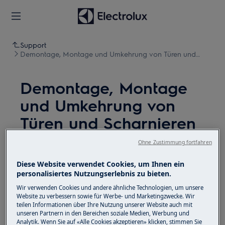
Support
Demontage, Montage und Umkehrung von Türen und
Scharnieren (19)
Demontage, Montage
und Umkehrung von
Türen und Scharnieren
(19)
Ohne Zustimmung fortfahren
Diese Website verwendet Cookies, um Ihnen ein
Lösung
personalisiertes Nutzungserlebnis zu bieten.
Deaktivieren Sie vor Wartungsarbeiten das Gerät
Wir verwenden Cookies und andere ähnliche Technologien, um unsere
Website zu verbessern sowie für Werbe- und Marketingzwecke. Wir
und ziehen Sie den Netzstecker aus der
Steckdose.
teilen Informationen über Ihre Nutzung unserer Website auch mit
unseren Partnern in den Bereichen soziale Medien, Werbung und
Seien Sie immer vorsichtig, wenn Sie Geräte
Analytik. Wenn Sie auf «Alle Cookies akzeptieren» klicken, stimmen Sie