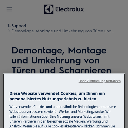
Support
Demontage, Montage und Umkehrung von Türen und
Scharnieren (17)
Demontage, Montage
und Umkehrung von
Türen und Scharnieren
(17)
Ohne Zustimmung fortfahren
Diese Website verwendet Cookies, um Ihnen ein
Lösung
personalisiertes Nutzungserlebnis zu bieten.
Deaktivieren Sie vor Wartungsarbeiten das Gerät
Wir verwenden Cookies und andere ähnliche Technologien, um unsere
Website zu verbessern sowie für Werbe- und Marketingzwecke. Wir
und ziehen Sie den Netzstecker aus der
Steckdose.
teilen Informationen über Ihre Nutzung unserer Website auch mit
unseren Partnern in den Bereichen soziale Medien, Werbung und
Seien Sie immer vorsichtig, wenn Sie Geräte
Analytik. Wenn Sie auf «Alle Cookies akzeptieren» klicken, stimmen Sie