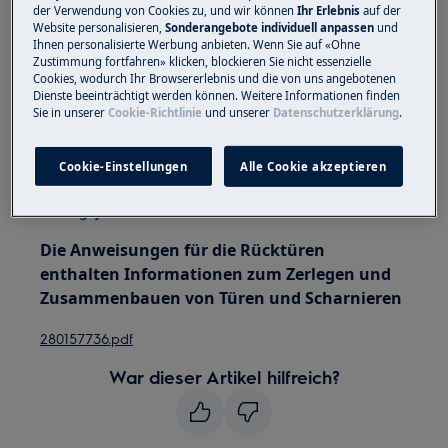
bewegen. Bei schweren Geräten müssen zwei
der Verwendung von Cookies zu, und wir können
Ihr Erlebnis
auf der
Website personalisieren,
Sonderangebote individuell anpassen
und
Personen sie bewegen.
Ihnen personalisierte Werbung anbieten. Wenn Sie auf «Ohne
Zustimmung fortfahren» klicken, blockieren Sie nicht essenzielle
Verwenden Sie immer Schutzhandschuhe und
Cookies, wodurch Ihr Browsererlebnis und die von uns angebotenen
geschlossenes Schuhwerk.
Dienste beeinträchtigt werden können. Weitere Informationen finden
Sie in unserer
Cookie-Richtlinie
und unserer
Datenschutzerklärung
.
Bitte beachten Sie, dass eine Selbstreparatur oder
eine nicht professionelle Reparatur Sicherheitsfolgen
Cookie-Einstellungen
Alle Cookie akzeptieren
haben kann, wenn sie nicht ordnungsgemäß
durchgeführt wird
Die Anweisungen für die Rücktüren
enthalten Informationen zum Zerlegen und
Zusammenbauen von Türen und Scharnieren
280157736.pdf
War dieser Artikel hilfreich?