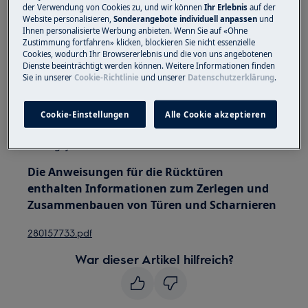
bewegen. Bei schweren Geräten müssen zwei
der Verwendung von Cookies zu, und wir können
Ihr Erlebnis
auf der
Website personalisieren,
Sonderangebote individuell anpassen
und
Personen sie bewegen.
Ihnen personalisierte Werbung anbieten. Wenn Sie auf «Ohne
Zustimmung fortfahren» klicken, blockieren Sie nicht essenzielle
Verwenden Sie immer Schutzhandschuhe und
Cookies, wodurch Ihr Browsererlebnis und die von uns angebotenen
geschlossenes Schuhwerk.
Dienste beeinträchtigt werden können. Weitere Informationen finden
Sie in unserer
Cookie-Richtlinie
und unserer
Datenschutzerklärung
.
Bitte beachten Sie, dass eine Selbstreparatur oder
eine nicht professionelle Reparatur Sicherheitsfolgen
Cookie-Einstellungen
Alle Cookie akzeptieren
haben kann, wenn sie nicht ordnungsgemäß
durchgeführt wird
Die Anweisungen für die Rücktüren
enthalten Informationen zum Zerlegen und
Zusammenbauen von Türen und Scharnieren
280157733.pdf
War dieser Artikel hilfreich?