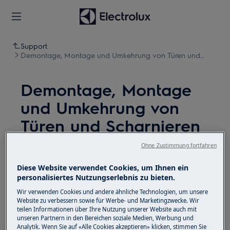
Support
Demontage, Montage und Umkehrung von Türen und
Scharnieren (15)
Demontage, Montage
und Umkehrung von
Türen und Scharnieren
(15)
Ohne Zustimmung fortfahren
Diese Website verwendet Cookies, um Ihnen ein
Lösung
personalisiertes Nutzungserlebnis zu bieten.
Deaktivieren Sie vor Wartungsarbeiten das Gerät
Wir verwenden Cookies und andere ähnliche Technologien, um unsere
Website zu verbessern sowie für Werbe- und Marketingzwecke. Wir
und ziehen Sie den Netzstecker aus der
Steckdose.
teilen Informationen über Ihre Nutzung unserer Website auch mit
unseren Partnern in den Bereichen soziale Medien, Werbung und
Seien Sie immer vorsichtig, wenn Sie Geräte
Analytik. Wenn Sie auf «Alle Cookies akzeptieren» klicken, stimmen Sie