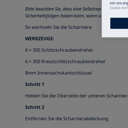
von uns ang
Bitte beachten Sie, dass eine Selbstreparatur oder e
Cookie-Rich
Sicherheitsfolgen haben kann, wenn sie nicht ord
So wechseln Sie die Scharniere
WERKZEUGE:
6 × 300 Schlitzschraubendreher
6 × 300 Kreuzschlitzschraubendreher
8mm Innensechskantschlüssel
Schritt 1
Hebeln Sie die Oberseite der unteren Scharni
Schritt 2
Entfernen Sie die Scharnierabdeckung