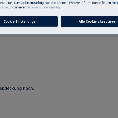
ebotenen Dienste beeinträchtigt werden können. Weitere Informationen finden Sie i
ine nicht professionelle Reparatur
tlinie
und unserer
Datenschutzerklärung
.
nungsgemäß durchgeführt wird
Cookie-Einstellungen
Alle Cookie akzeptieren
erabdeckung hoch.