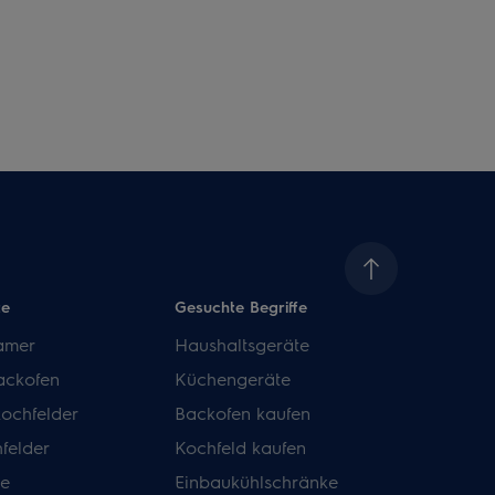
te
Gesuchte Begriffe
amer
Haushaltsgeräte
ackofen
Küchengeräte
kochfelder
Backofen kaufen
felder
Kochfeld kaufen
de
Einbaukühlschränke