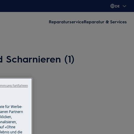
DE
Reparaturservice
Reparatur & Services
Scharnieren (1)
immung fortfahren
wie für Werbe-
seren Partnern
klicken,
nalisieren,
auf «Ohne
lebnis und die