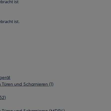
ebracht ist
bracht ist.
lgerät
üren und Scharnieren (1)
52)
Türen und Scharnieren (MDR4)