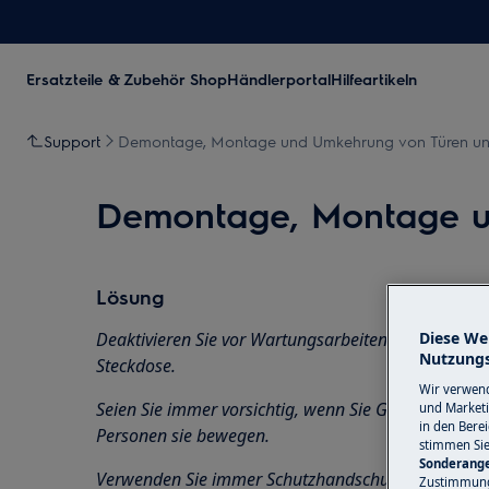
Ersatzteile & Zubehör Shop
Händlerportal
Hilfeartikeln
Support
Demontage, Montage und Umkehrung von Türen und
Demontage, Montage un
Lösung
Deaktivieren Sie vor Wartungsarbeiten das Gerät un
Diese We
Nutzungs
Steckdose.
Wir verwend
Seien Sie immer vorsichtig, wenn Sie Geräte beweg
und Marketi
in den Bere
Personen sie bewegen.
stimmen Si
Sonderange
Verwenden Sie immer Schutzhandschuhe und gesch
Zustimmung 