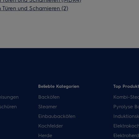
üren und Scharnieren (2)
Beliebte Kategorien
Top Produk
isungen
Backöfen
Kombi-Ste
schüren
Steamer
Pyrolyse B
Einbaubacköfen
Induktions
Kochfelder
Elektrokoch
Herde
Elektroher