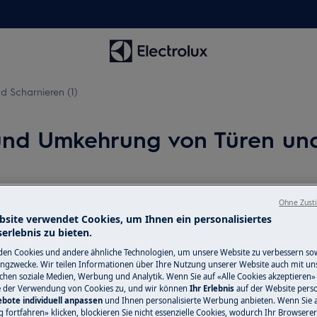
 Scharnieren (1)
d Umkehrung von Türen und 
Ohne Zust
d ziehen Sie den Netzstecker aus der
bsite verwendet Cookies, um Ihnen ein personalisiertes
erlebnis zu bieten.
en Cookies und andere ähnliche Technologien, um unsere Website zu verbessern so
en. Bei schweren Geräten müssen zwei
ngzwecke. Wir teilen Informationen über Ihre Nutzung unserer Website auch mit un
ichen soziale Medien, Werbung und Analytik. Wenn Sie auf «Alle Cookies akzeptieren» 
e der Verwendung von Cookies zu, und wir können
Ihr Erlebnis
auf der Website perso
bote individuell anpassen
und Ihnen personalisierte Werbung anbieten. Wenn Sie 
lossenes Schuhwerk.
fortfahren» klicken, blockieren Sie nicht essenzielle Cookies, wodurch Ihr Browserer