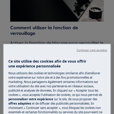
Comment utiliser la fonction de
verrouillage
Activez la fonction de blocage pour verrouiller le
panneau de commande pendant que vous
Continuer sans accepter
cuisinez sur la plaque de cuisson. Cela vous
évite de changer par mégarde le réglage de la
Ce site utilise des cookies afin de vous offrir
une expérience personnalisée
température.
Nous utilisons des cookies et technologies similaires afin d’améliorer
Activez la fonction de verrouillage :
votre expérience sur notre site et à des fins promotionnelles et
marketing. Nous partageons également certaines informations sur
votre utilisation du site avec nos partenaires en réseaux sociaux,
1. Allumez la plaque de cuisson
publicité et analyses de données. En cliquant sur « Accepter tous les
cookies », vous acceptez l’utilisation de cookies, ce qui nous permet de
2.
Sur certains modèles :
réglez les paramètres de
personnaliser votre expérience
sur le site, de vous proposer des
chaleur
offres adaptées
et de diffuser des publicités personnalisées. En
choisissant « Continuer sans accepter », vous bloquez les cookies non
essentiels et certaines fonctionnalités ou services du site pourraient ne