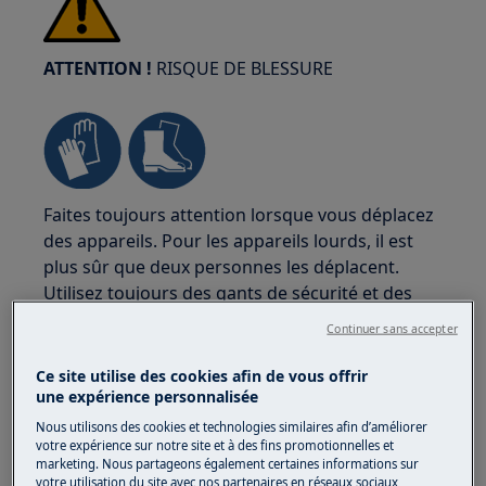
ATTENTION !
RISQUE DE BLESSURE
Faites toujours attention lorsque vous déplacez
des appareils. Pour les appareils lourds, il est
plus sûr que deux personnes les déplacent.
Utilisez toujours des gants de sécurité et des
chaussures de sécurité. Portez des gants de
Continuer sans accepter
sécurité en tout temps pour vous protéger des
coupures dues aux bords tranchants.
Ce site utilise des cookies afin de vous offrir
une expérience personnalisée
Nous utilisons des cookies et technologies similaires afin d’améliorer
votre expérience sur notre site et à des fins promotionnelles et
marketing. Nous partageons également certaines informations sur
votre utilisation du site avec nos partenaires en réseaux sociaux,