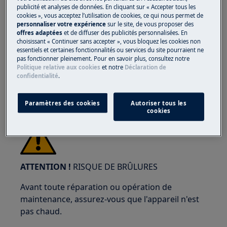
publicité et analyses de données. En cliquant sur « Accepter tous les
ATTENTION !
RISQUE DE BLESSURE AUX YEUX
cookies », vous acceptez l’utilisation de cookies, ce qui nous permet de
personnaliser votre expérience
sur le site, de vous proposer des
offres adaptées
et de diffuser des publicités personnalisées. En
choisissant « Continuer sans accepter », vous bloquez les cookies non
essentiels et certaines fonctionnalités ou services du site pourraient ne
pas fonctionner pleinement. Pour en savoir plus, consultez notre
Politique relative aux cookies
et notre
Déclaration de
confidentialité
.
Portez des lunettes de sécurité si vous effectuez
des travaux de maintenance ou de réparation
impliquant des ressorts.
Paramètres des cookies
Autoriser tous les
cookies
ATTENTION !
RISQUE DE BRÛLURES
Avant toute réparation ou opération de
maintenance, assurez-vous que l'appareil n'est
pas chaud.